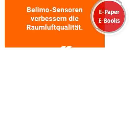
E-Paper
E-Books
BRANCHENTICKER
WISSENSPORTAL
Wissensportal Übersicht