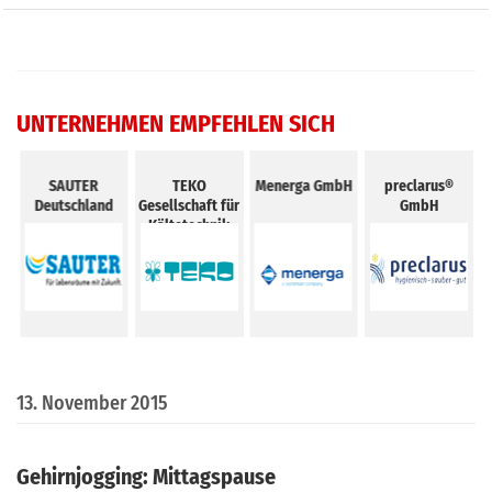
UNTERNEHMEN EMPFEHLEN SICH
R
TEKO
Menerga GmbH
preclarus®
Wolf GmbH
and
Gesellschaft für
GmbH
Kältetechnik
mbHCamfil
GmbH
13. November 2015
Gehirnjogging: Mittagspause