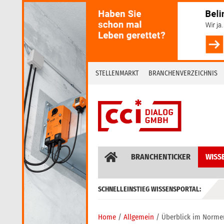
Skip
to
content
STELLENMARKT
BRANCHENVERZEICHNIS
BRANCHENTICKER
WISS
SCHNELLEINSTIEG WISSENSPORTAL:
GEBÄUDEAUTOMATION / MSR
Home
Allgemein
Überblick im Norme