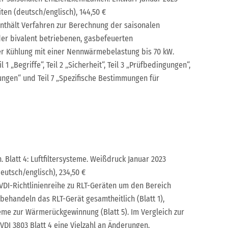
iten (deutsch/englisch), 144,50 €
enthält Verfahren zur Berechnung der saisonalen
der bivalent betriebenen, gasbefeuerten
r Kühlung mit einer Nennwärmebelastung bis 70 kW.
 1 „Begriffe“, Teil 2 „Sicherheit“, Teil 3 „Prüfbedingungen“,
erungen“ und Teil 7 „Spezifische Bestimmungen für
 Blatt 4: Luftfiltersysteme. Weißdruck Januar 2023
eutsch/englisch), 234,50 €
 VDI-Richtlinienreihe zu RLT-Geräten um den Bereich
3 behandeln das RLT-Gerät gesamtheitlich (Blatt 1),
teme zur Wärmerückgewinnung (Blatt 5). Im Vergleich zur
VDI 3803 Blatt 4 eine Vielzahl an Änderungen.