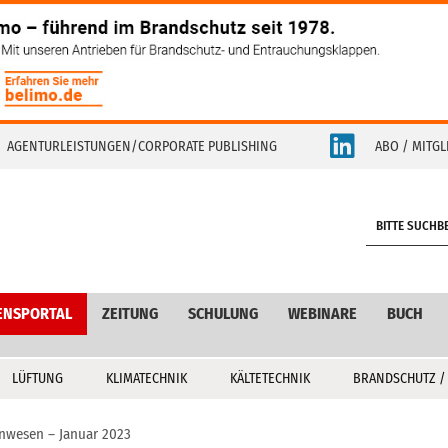
AGENTURLEISTUNGEN/CORPORATE PUBLISHING
ABO / MITGL
S
e
a
r
c
ENSPORTAL
ZEITUNG
SCHULUNG
WEBINARE
BUCH
h
LÜFTUNG
KLIMATECHNIK
KÄLTETECHNIK
BRANDSCHUTZ /
nwesen – Januar 2023