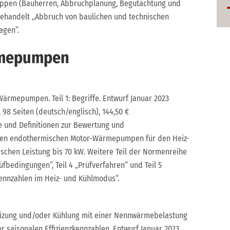
uppen (Bauherren, Abbruchplanung, Begutachtung und
 behandelt „Abbruch von baulichen und technischen
agen“.
rmepumpen
rmepumpen. Teil 1: Begriffe. Entwurf Januar 2023
98 Seiten (deutsch/englisch), 144,50 €
fe und Definitionen zur Bewertung und
ten endothermischen Motor-Wärmepumpen für den Heiz-
schen Leistung bis 70 kW. Weitere Teil der Normenreihe
Prüfbedingungen“, Teil 4 „Prüfverfahren“ und Teil 5
kennzahlen im Heiz- und Kühlmodus“.
eizung und/oder Kühlung mit einer Nennwärmebelastung
er saisonalen Effizienzkennzahlen. Entwurf Januar 2023