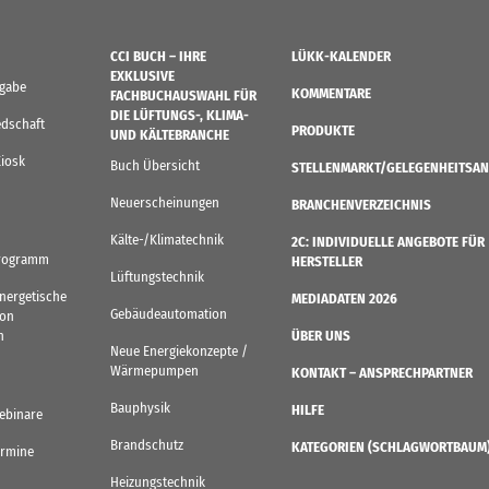
CCI BUCH – IHRE
LÜKK-KALENDER
EXKLUSIVE
sgabe
KOMMENTARE
FACHBUCHAUSWAHL FÜR
DIE LÜFTUNGS-, KLIMA-
edschaft
PRODUKTE
UND KÄLTEBRANCHE
Kiosk
Buch Übersicht
STELLENMARKT/GELEGENHEITSAN
Neuerscheinungen
BRANCHENVERZEICHNIS
Kälte-/Klimatechnik
2C: INDIVIDUELLE ANGEBOTE FÜR
rogramm
HERSTELLER
Lüftungstechnik
Energetische
MEDIADATEN 2026
Gebäudeautomation
von
n
ÜBER UNS
Neue Energiekonzepte /
Wärmepumpen
KONTAKT – ANSPRECHPARTNER
Bauphysik
HILFE
ebinare
Brandschutz
KATEGORIEN (SCHLAGWORTBAUM
ermine
Heizungstechnik