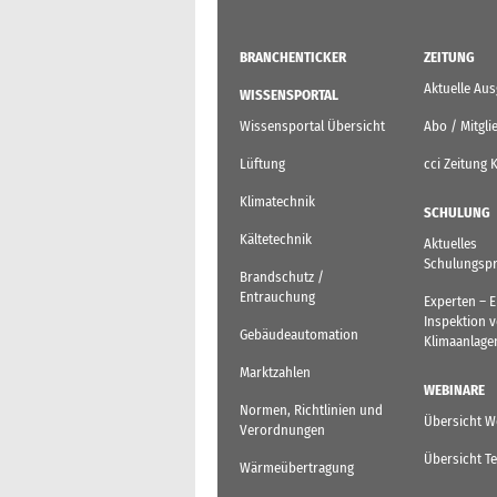
BRANCHENTICKER
ZEITUNG
Aktuelle Au
WISSENSPORTAL
Wissensportal Übersicht
Abo / Mitgli
Lüftung
cci Zeitung 
Klimatechnik
SCHULUNG
Kältetechnik
Aktuelles
Schulungsp
Brandschutz /
Entrauchung
Experten – 
Inspektion 
Gebäudeautomation
Klimaanlage
Marktzahlen
WEBINARE
Normen, Richtlinien und
Übersicht W
Verordnungen
Übersicht T
Wärmeübertragung