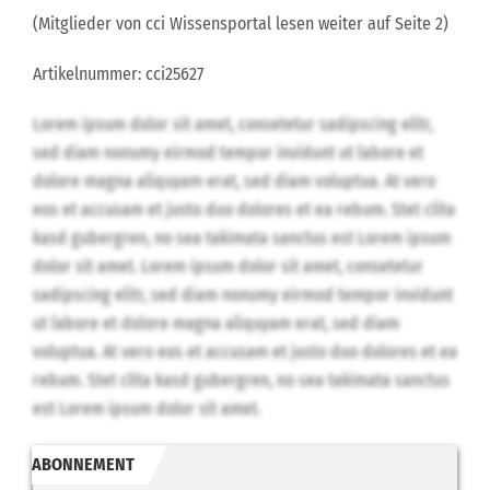
(Mitglieder von cci Wissensportal lesen weiter auf Seite 2)
Artikelnummer: cci25627
Lorem ipsum dolor sit amet, consetetur sadipscing elitr,
sed diam nonumy eirmod tempor invidunt ut labore et
dolore magna aliquyam erat, sed diam voluptua. At vero
eos et accusam et justo duo dolores et ea rebum. Stet clita
kasd gubergren, no sea takimata sanctus est Lorem ipsum
dolor sit amet. Lorem ipsum dolor sit amet, consetetur
sadipscing elitr, sed diam nonumy eirmod tempor invidunt
ut labore et dolore magna aliquyam erat, sed diam
voluptua. At vero eos et accusam et justo duo dolores et ea
rebum. Stet clita kasd gubergren, no sea takimata sanctus
est Lorem ipsum dolor sit amet.
ABONNEMENT