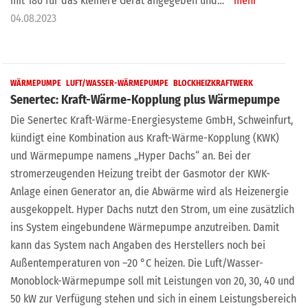
mit 186 für das kleinere Gerät angegeben und…
mehr
04.08.2023
WÄRMEPUMPE
LUFT/WASSER-WÄRMEPUMPE
BLOCKHEIZKRAFTWERK
Senertec: Kraft-Wärme-Kopplung plus Wärmepumpe
Die Senertec Kraft-Wärme-Energiesysteme GmbH, Schweinfurt,
kündigt eine Kombination aus Kraft-Wärme-Kopplung (KWK)
und Wärmepumpe namens „Hyper Dachs“ an. Bei der
stromerzeugenden Heizung treibt der Gasmotor der KWK-
Anlage einen Generator an, die Abwärme wird als Heizenergie
ausgekoppelt. Hyper Dachs nutzt den Strom, um eine zusätzlich
ins System eingebundene Wärmepumpe anzutreiben. Damit
kann das System nach Angaben des Herstellers noch bei
Außentemperaturen von –20 °C heizen. Die Luft/Wasser-
Monoblock-Wärmepumpe soll mit Leistungen von 20, 30, 40 und
50 kW zur Verfügung stehen und sich in einem Leistungsbereich