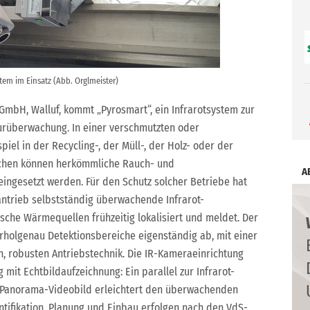
tem im Einsatz (Abb. Orglmeister)
GmbH, Walluf, kommt „Pyrosmart“, ein Infrarotsystem zur
rüberwachung. In einer verschmutzten oder
el in der Recycling-, der Müll-, der Holz- oder der
lächen können herkömmliche Rauch- und
A
ngesetzt werden. Für den Schutz solcher Betriebe hat
ntrieb selbstständig überwachende Infrarot-
ische Wärmequellen frühzeitig lokalisiert und meldet. Der
holgenau Detektionsbereiche eigenständig ab, mit einer
en, robusten Antriebstechnik. Die IR-Kameraeinrichtung
mit Echtbildaufzeichnung: Ein parallel zur Infrarot-
Panorama-Videobild erleichtert den überwachenden
ntifikation. Planung und Einbau erfolgen nach den VdS-