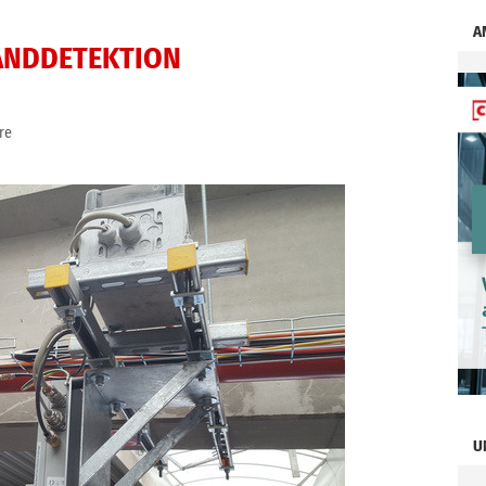
A
ANDDETEKTION
re
U