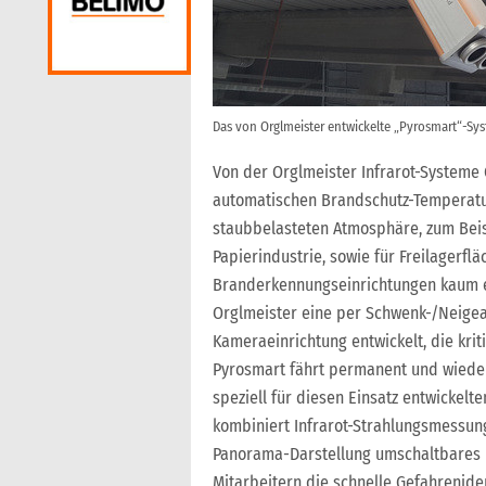
Das von Orglmeister entwickelte „Pyrosmart“-Sys
Von der Orglmeister Infrarot-Systeme 
automatischen Brandschutz-Temperatu
staubbelasteten Atmosphäre, zum Beispi
Papierindustrie, sowie für Freilagerf
Branderkennungseinrichtungen kaum ei
Orglmeister eine per Schwenk-/Neigea
Kameraeinrichtung entwickelt, die krit
Pyrosmart fährt permanent und wieder
speziell für diesen Einsatz entwickelt
kombiniert Infrarot-Strahlungsmessung 
Panorama-Darstellung umschaltbares 
Mitarbeitern die schnelle Gefahrenide