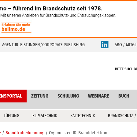
AGENTURLEISTUNGEN/CORPORATE PUBLISHING
ABO / MITGL
S
e
a
r
c
ENSPORTAL
ZEITUNG
SCHULUNG
WEBINARE
BUCH
h
LÜFTUNG
KLIMATECHNIK
KÄLTETECHNIK
BRANDSCHUTZ /
e
Brandfrüherkennung
Orglmeister: IR-Branddetektion