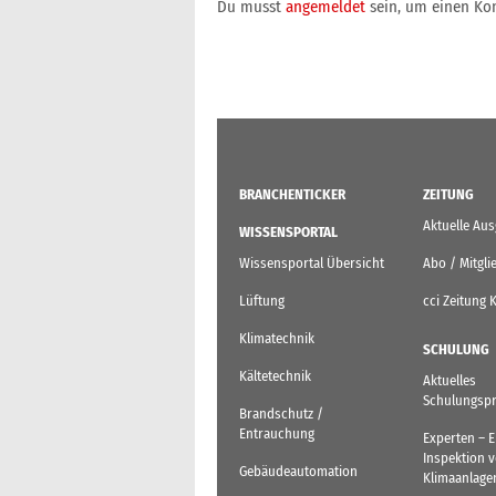
Du musst
angemeldet
sein, um einen K
BRANCHENTICKER
ZEITUNG
Aktuelle Au
WISSENSPORTAL
Wissensportal Übersicht
Abo / Mitgli
Lüftung
cci Zeitung 
Klimatechnik
SCHULUNG
Kältetechnik
Aktuelles
Schulungsp
Brandschutz /
Entrauchung
Experten – 
Inspektion 
Gebäudeautomation
Klimaanlage