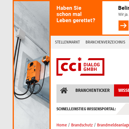
Skip
to
content
STELLENMARKT
BRANCHENVERZEICHNIS
BRANCHENTICKER
WISS
SCHNELLEINSTIEG WISSENSPORTAL:
GEBÄUDEAUTOMATION / MSR
Home
Brandschutz
Brandmeldeanlag