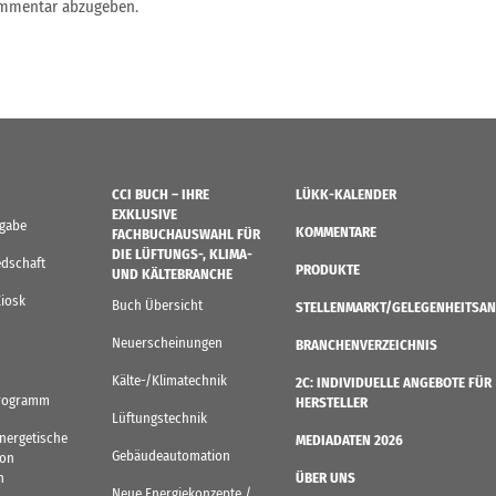
ommentar abzugeben.
CCI BUCH – IHRE
LÜKK-KALENDER
EXKLUSIVE
sgabe
KOMMENTARE
FACHBUCHAUSWAHL FÜR
DIE LÜFTUNGS-, KLIMA-
edschaft
PRODUKTE
UND KÄLTEBRANCHE
Kiosk
Buch Übersicht
STELLENMARKT/GELEGENHEITSAN
Neuerscheinungen
BRANCHENVERZEICHNIS
Kälte-/Klimatechnik
2C: INDIVIDUELLE ANGEBOTE FÜR
rogramm
HERSTELLER
Lüftungstechnik
Energetische
MEDIADATEN 2026
Gebäudeautomation
von
n
ÜBER UNS
Neue Energiekonzepte /