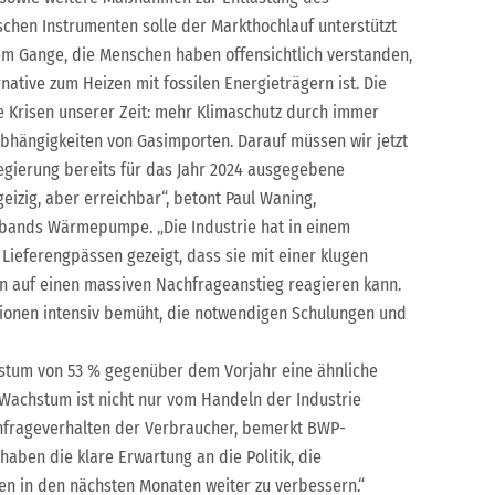
ischen Instrumenten solle der Markthochlauf unterstützt
lem Gange, die Menschen haben offensichtlich verstanden,
tive zum Heizen mit fossilen Energieträgern ist. Die
ie Krisen unserer Zeit: mehr Klimaschutz durch immer
bhängigkeiten von Gasimporten. Darauf müssen wir jetzt
egierung bereits für das Jahr 2024 ausgegebene
eizig, aber erreichbar“, betont Paul Waning,
bands Wärmepumpe. „Die Industrie hat in einem
Lieferengpässen gezeigt, dass sie mit einer klugen
en auf einen massiven Nachfrageanstieg reagieren kann.
ionen intensiv bemüht, die notwendigen Schulungen und
stum von 53 % gegenüber dem Vorjahr eine ähnliche
 Wachstum ist nicht nur vom Handeln der Industrie
hfrageverhalten der Verbraucher, bemerkt BWP-
 haben die klare Erwartung an die Politik, die
in den nächsten Monaten weiter zu verbessern.“