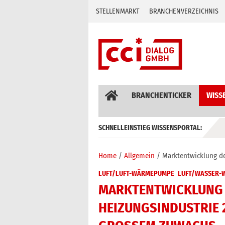
Skip
STELLENMARKT
BRANCHENVERZEICHNIS
to
content
BRANCHENTICKER
WISS
SCHNELLEINSTIEG WISSENSPORTAL:
GEBÄUDEAUTOMATION / MSR
Home
Allgemein
Marktentwicklung d
LUFT/LUFT-WÄRMEPUMPE
LUFT/WASSER-
MARKTENTWICKLUNG 
HEIZUNGSINDUSTRIE 