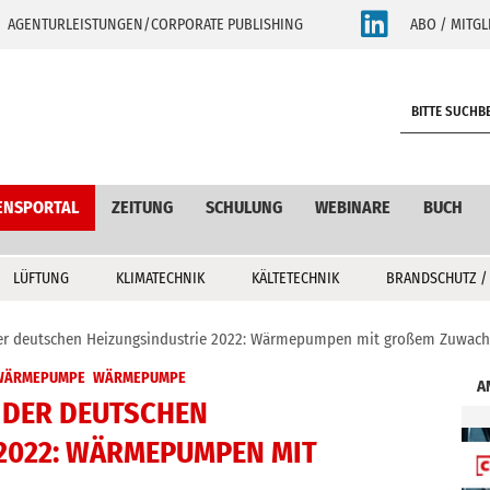
AGENTURLEISTUNGEN/CORPORATE PUBLISHING
ABO / MITGL
S
e
a
r
c
ENSPORTAL
ZEITUNG
SCHULUNG
WEBINARE
BUCH
h
LÜFTUNG
KLIMATECHNIK
KÄLTETECHNIK
BRANDSCHUTZ /
er deutschen Heizungsindustrie 2022: Wärmepumpen mit großem Zuwach
WÄRMEPUMPE
WÄRMEPUMPE
A
DER DEUTSCHEN
2022: WÄRMEPUMPEN MIT