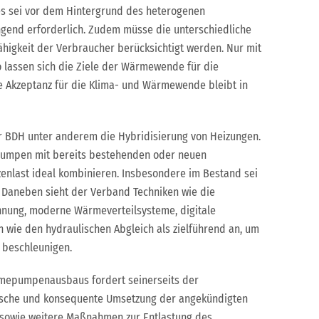
ies sei vor dem Hintergrund des heterogenen
gend erforderlich. Zudem müsse die unterschiedliche
fähigkeit der Verbraucher berücksichtigt werden. Nur mit
 lassen sich die Ziele der Wärmewende für die
 Akzeptanz für die Klima- und Wärmewende bleibt in
.
r BDH unter anderem die Hybridisierung von Heizungen.
pumpen mit bereits bestehenden oder neuen
enlast ideal kombinieren. Insbesondere im Bestand sei
 Daneben sieht der Verband Techniken wie die
nung, moderne Wärmeverteilsysteme, digitale
ie den hydraulischen Abgleich als zielführend an, um
 beschleunigen.
mepumpenausbaus fordert seinerseits der
che und konsequente Umsetzung der angekündigten
sowie weitere Maßnahmen zur Entlastung des