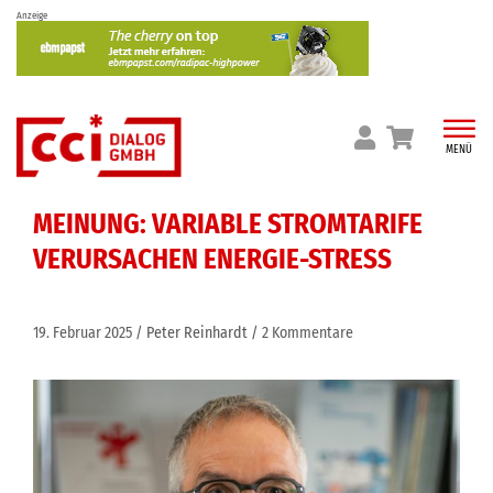
Skip
Anzeige
to
content
MENÜ
MEINUNG: VARIABLE STROMTARIFE
VERURSACHEN ENERGIE-STRESS
19. Februar 2025
Peter Reinhardt
2 Kommentare