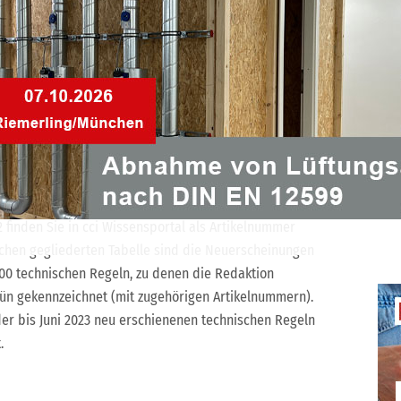
adstoffarmen Konferenzraum für 15 Personen mit der
ßenluftvolumenstrom von insgesamt 479 m³/h
32 m³/h pro Person.
enauen Berechnungen der
 weiteren Planungskriterien für das Raumklima enthält
menfassung „Die DIN EN 16798 Teil 1 mit Nationalem
mer
cci146793
.
als 350 Normen, Richtlinien, Verordnungen und Gesetzen
finden Sie in cci Wissensportal als Artikelnummer
ichen gegliederten Tabelle sind die Neuerscheinungen
100 technischen Regeln, zu denen die Redaktion
rün gekennzeichnet (mit zugehörigen Artikelnummern).
der bis Juni 2023 neu erschienenen technischen Regeln
.