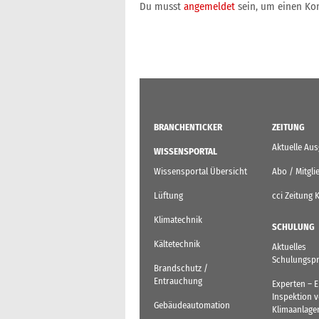
Du musst
angemeldet
sein, um einen K
BRANCHENTICKER
ZEITUNG
Aktuelle Au
WISSENSPORTAL
Wissensportal Übersicht
Abo / Mitgli
Lüftung
cci Zeitung 
Klimatechnik
SCHULUNG
Kältetechnik
Aktuelles
Schulungsp
Brandschutz /
Entrauchung
Experten – 
Inspektion 
Gebäudeautomation
Klimaanlage