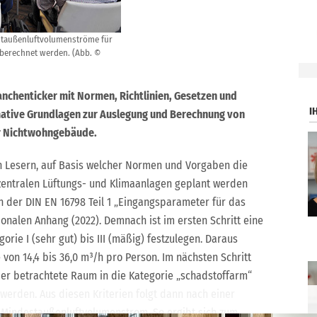
estaußenluftvolumenströme für
berechnet werden. (Abb. ©
.
ranchenticker mit Normen, Richtlinien, Gesetzen und
I
ative Grundlagen zur Auslegung und Berechnung von
r Nichtwohngebäude.
on Lesern, auf Basis welcher Normen und Vorgaben die
entralen Lüftungs- und Klimaanlagen geplant werden
 der DIN EN 16798 Teil 1 „Eingangsparameter für das
nalen Anhang (2022). Demnach ist im ersten Schritt eine
rie I (sehr gut) bis III (mäßig) festzulegen. Daraus
on 14,4 bis 36,0 m³/h pro Person. Im nächsten Schritt
r betrachtete Raum in die Kategorie „schadstoffarm“
 werden. Aus diesen Kriterien folgt dann nach einer
Mindestaußenluftvolumenstrom. So ergibt sich zum