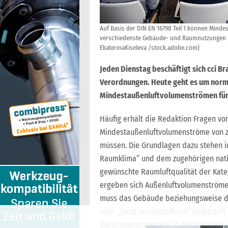
Auf Basis der DIN EN 16798 Teil 1 können Mind
verschiedenste Gebäude- und Raumnutzungen 
EkaterinaKiseleva /stock.adobe.com)
Jeden Dienstag beschäftigt sich cci B
Verordnungen. Heute geht es um norm
Mindestaußenluftvolumenströmen fü
Häufig erhält die Redaktion Fragen v
Mindestaußenluftvolumenströme von z
müssen. Die Grundlagen dazu stehen in
Raumklima“ und dem zugehörigen natio
gewünschte Raumluftqualität der Katego
ergeben sich Außenluftvolumenströme v
muss das Gebäude beziehungsweise de
oder „nicht schadstoffarm“ eingestuft
Berechnungsvorgabe in der Norm der 