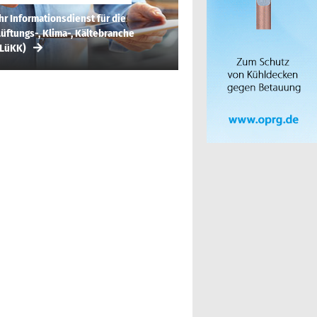
hr Informationsdienst für die
üftungs-, Klima-, Kältebranche
(LüKK)