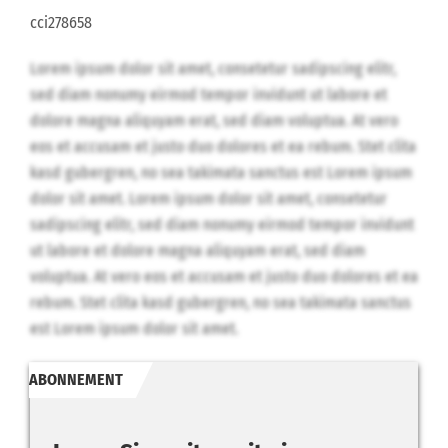
cci278658
Lorem ipsum dolor sit amet, consetetur sadipscing elitr,
sed diam nonumy eirmod tempor invidunt ut labore et
dolore magna aliquyam erat, sed diam voluptua. At vero
eos et accusam et justo duo dolores et ea rebum. Stet clita
kasd gubergren, no sea takimata sanctus est Lorem ipsum
dolor sit amet. Lorem ipsum dolor sit amet, consetetur
sadipscing elitr, sed diam nonumy eirmod tempor invidunt
ut labore et dolore magna aliquyam erat, sed diam
voluptua. At vero eos et accusam et justo duo dolores et ea
rebum. Stet clita kasd gubergren, no sea takimata sanctus
est Lorem ipsum dolor sit amet.
ABONNEMENT