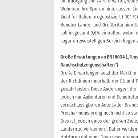
ein Rückgang von 7,4 % erwartet, wobe
Wohnbau ihre Spuren hinterlassen. Ein
Sicht für Italien prognostiziert (-10,
Benelux-Länder und Großbritannien 8,7
soll insgesamt 9,6% einbüßen, wobei
sogar im zweistelligen Bereich liegen 
Große Erwartungen an EN16034 („Fenst
Rauchschutzeigenschaften“)
Große Erwartungen setzt der Markt in
der Richtlinien innerhalb der EU und T
gewährleisten. Diese Änderungen, die 
jedoch nur Außentüren und Schiebetür
vernachlässigbaren Anteil aller Brand
Preisharmonisierung noch nicht so star
Dies ist jedoch eines der großen Ziel
Ländern zu verkleinern. Daher werden
Holztüren mit einer Feuerresistenz v