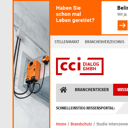
Skip
to
content
STELLENMARKT
BRANCHENVERZEICHNIS
BRANCHENTICKER
WISS
SCHNELLEINSTIEG WISSENSPORTAL:
GEBÄUDEAUTOMATION / MSR
Home
Brandschutz
Studie Interconne