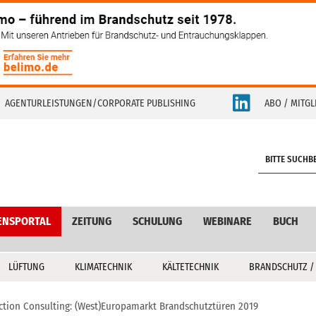
AGENTURLEISTUNGEN/CORPORATE PUBLISHING
ABO / MITGL
S
e
a
r
c
ENSPORTAL
ZEITUNG
SCHULUNG
WEBINARE
BUCH
h
LÜFTUNG
KLIMATECHNIK
KÄLTETECHNIK
BRANDSCHUTZ /
ction Consulting: (West)Europamarkt Brandschutztüren 2019