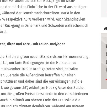
i hier vor allem die starken Rückgänge im Nicht-
en der stärksten Einbrüche in der EU wird aus heutiger
1 %), während der Feuerbrandschutztüren-Markt in den
 % respektive 7,6 % verlieren wird. Auch Skandinavien
 der Rückgang in Dänemark und Schweden wahrscheinlich
A
wird.
er, Türen und Tore – mit Feuer- und/oder
 die Einführung von neuen Standards zur Harmonisierung
ürkei, um faire Bedingungen für die Hersteller zu
im November 2019 in Kraft getreten sind, betrafen
en. „Gerade die Außentüren betreffen nur einen
schutztüren und daher sind die Auswirkungen auf die
k wie gewünscht“, erklärt Jan Hudak, Autor der Studie.
e, um die großen Preisunterschiede in den verschiedenen
 auch in Zukunft am oberen Ende der Preisskala die
on 90 und 120 Minuten dominieren, während am unteren