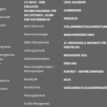
CCI BUCH – IHRE
LÜKK-KALENDER
EXKLUSIVE
sgabe
KOMMENTARE
FACHBUCHAUSWAHL FÜR
DIE LÜFTUNGS-, KLIMA-
edschaft
PRODUKTE
UND KÄLTEBRANCHE
Kiosk
Buch Übersicht
STELLENMARKT/GELEGENHEITSAN
Neuerscheinungen
BRANCHENVERZEICHNIS
Kälte-/Klimatechnik
2C: INDIVIDUELLE ANGEBOTE FÜR
rogramm
HERSTELLER
Lüftungstechnik
Energetische
MEDIADATEN 2026
Gebäudeautomation
von
n
ÜBER UNS
Neue Energiekonzepte /
Wärmepumpen
KONTAKT – ANSPRECHPARTNER
Bauphysik
HILFE
ebinare
Brandschutz
KATEGORIEN (SCHLAGWORTBAUM
ermine
Heizungstechnik
Facility Management