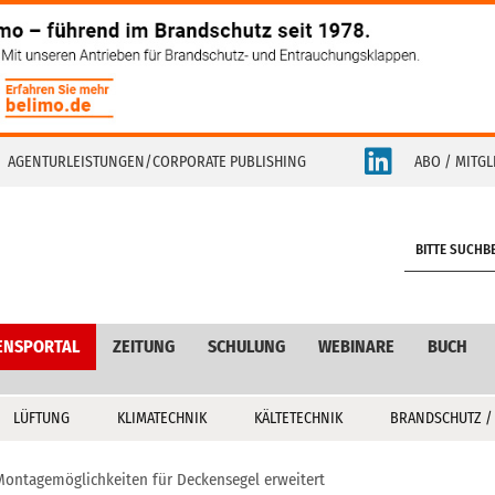
AGENTURLEISTUNGEN/CORPORATE PUBLISHING
ABO / MITGL
S
e
a
r
c
ENSPORTAL
ZEITUNG
SCHULUNG
WEBINARE
BUCH
h
LÜFTUNG
KLIMATECHNIK
KÄLTETECHNIK
BRANDSCHUTZ /
Montagemöglichkeiten für Deckensegel erweitert