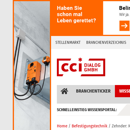
Skip
to
content
STELLENMARKT
BRANCHENVERZEICHNIS
BRANCHENTICKER
WISS
SCHNELLEINSTIEG WISSENSPORTAL:
GEBÄUDEAUTOMATION / MSR
Home
Befestigungstechnik
Zehnder: 