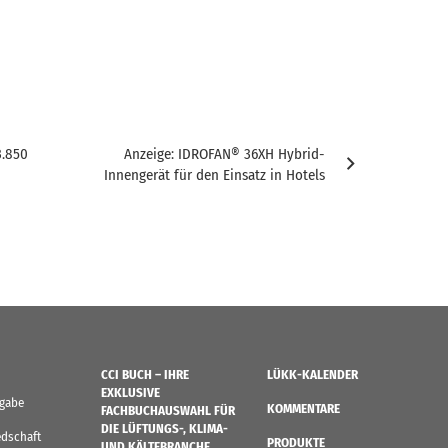
3.850
Anzeige: IDROFAN® 36XH Hybrid-
Innengerät für den Einsatz in Hotels
CCI BUCH – IHRE
LÜKK-KALENDER
EXKLUSIVE
sgabe
KOMMENTARE
FACHBUCHAUSWAHL FÜR
DIE LÜFTUNGS-, KLIMA-
edschaft
PRODUKTE
UND KÄLTEBRANCHE