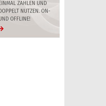
EINMAL ZAHLEN UND
DOPPELT NUTZEN. ON-
UND OFFLINE!