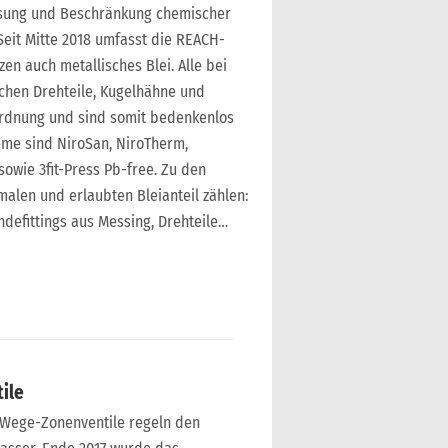
ssung und Beschränkung chemischer
. Seit Mitte 2018 umfasst die REACH-
en auch metallisches Blei. Alle bei
chen Drehteile, Kugelhähne und
rordnung und sind somit bedenkenlos
eme sind NiroSan, NiroTherm,
sowie 3fit-Press Pb-free. Zu den
alen und erlaubten Bleianteil zählen:
ndefittings aus Messing, Drehteile…
ile
-Wege-Zonenventile regeln den