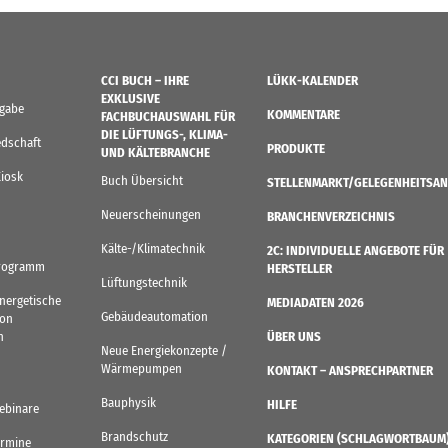
CCI BUCH – IHRE
LÜKK-KALENDER
EXKLUSIVE
sgabe
KOMMENTARE
FACHBUCHAUSWAHL FÜR
DIE LÜFTUNGS-, KLIMA-
edschaft
PRODUKTE
UND KÄLTEBRANCHE
Kiosk
Buch Übersicht
STELLENMARKT/GELEGENHEITSAN
Neuerscheinungen
BRANCHENVERZEICHNIS
Kälte-/Klimatechnik
2C: INDIVIDUELLE ANGEBOTE FÜR
rogramm
HERSTELLER
Lüftungstechnik
Energetische
MEDIADATEN 2026
Gebäudeautomation
von
n
ÜBER UNS
Neue Energiekonzepte /
Wärmepumpen
KONTAKT – ANSPRECHPARTNER
Bauphysik
HILFE
ebinare
Brandschutz
KATEGORIEN (SCHLAGWORTBAUM
ermine