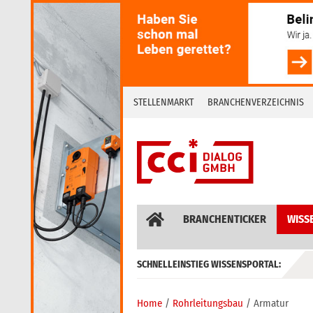
Skip
to
content
STELLENMARKT
BRANCHENVERZEICHNIS
BRANCHENTICKER
WISS
SCHNELLEINSTIEG WISSENSPORTAL:
GEBÄUDEAUTOMATION / MSR
Home
Rohrleitungsbau
Armatur