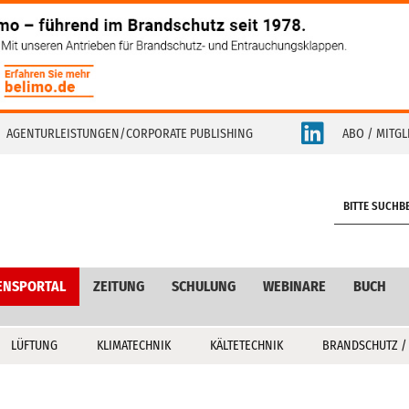
AGENTURLEISTUNGEN/CORPORATE PUBLISHING
ABO / MITGL
S
e
a
r
c
ENSPORTAL
ZEITUNG
SCHULUNG
WEBINARE
BUCH
h
LÜFTUNG
KLIMATECHNIK
KÄLTETECHNIK
BRANDSCHUTZ /