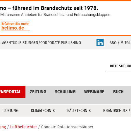
AGENTURLEISTUNGEN/CORPORATE PUBLISHING
ABO / MITGL
S
e
a
r
c
ENSPORTAL
ZEITUNG
SCHULUNG
WEBINARE
BUCH
h
LÜFTUNG
KLIMATECHNIK
KÄLTETECHNIK
BRANDSCHUTZ /
tung
Luftbefeuchter
Condair: Rotationszerstäuber