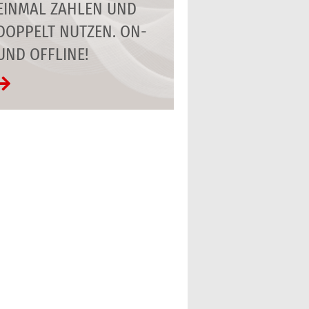
EINMAL ZAHLEN UND
DOPPELT NUTZEN. ON-
UND OFFLINE!