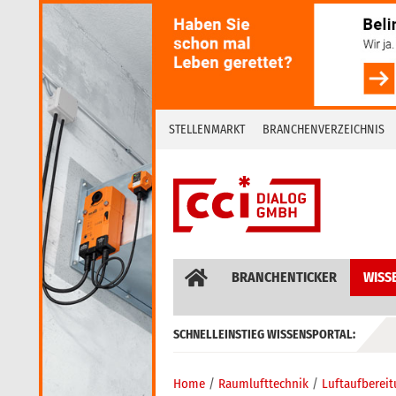
Skip
to
content
STELLENMARKT
BRANCHENVERZEICHNIS
BRANCHENTICKER
WISS
SCHNELLEINSTIEG WISSENSPORTAL:
GEBÄUDEAUTOMATION / MSR
Home
Raumlufttechnik
Luftaufberei