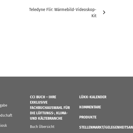
Teledyne Flir: Wärmebild-Videoskop-
Kit
CCI BUCH – IHRE
LÜKK-KALENDER
EXKLUSIVE
sgabe
KOMMENTARE
FACHBUCHAUSWAHL FÜR
DIE LÜFTUNGS-, KLIMA-
edschaft
PRODUKTE
UND KÄLTEBRANCHE
Kiosk
Buch Übersicht
STELLENMARKT/GELEGENHEITSAN