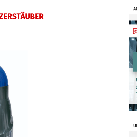
A
SZERSTÄUBER
U