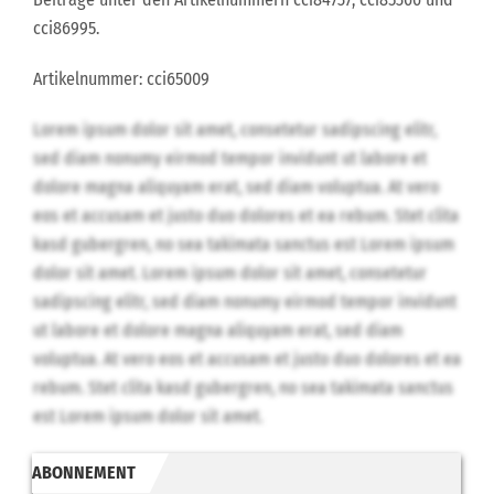
cci86995.
Artikelnummer: cci65009
Lorem ipsum dolor sit amet, consetetur sadipscing elitr,
sed diam nonumy eirmod tempor invidunt ut labore et
dolore magna aliquyam erat, sed diam voluptua. At vero
eos et accusam et justo duo dolores et ea rebum. Stet clita
kasd gubergren, no sea takimata sanctus est Lorem ipsum
dolor sit amet. Lorem ipsum dolor sit amet, consetetur
sadipscing elitr, sed diam nonumy eirmod tempor invidunt
ut labore et dolore magna aliquyam erat, sed diam
voluptua. At vero eos et accusam et justo duo dolores et ea
rebum. Stet clita kasd gubergren, no sea takimata sanctus
est Lorem ipsum dolor sit amet.
ABONNEMENT