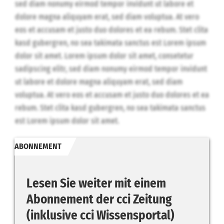
sed diam nonumy eirmod tempor invidunt ut labore et
dolore magna aliquyam erat, sed diam voluptua. At vero
eos et accusam et justo duo dolores et ea rebum. Stet clita
kasd gubergren, no sea takimata sanctus est Lorem ipsum
dolor sit amet. Lorem ipsum dolor sit amet, consetetur
sadipscing elitr, sed diam nonumy eirmod tempor invidunt
ut labore et dolore magna aliquyam erat, sed diam
voluptua. At vero eos et accusam et justo duo dolores et ea
rebum. Stet clita kasd gubergren, no sea takimata sanctus
est Lorem ipsum dolor sit amet.
ABONNEMENT
Lesen Sie weiter mit einem
Abonnement der cci Zeitung
(inklusive cci Wissensportal)