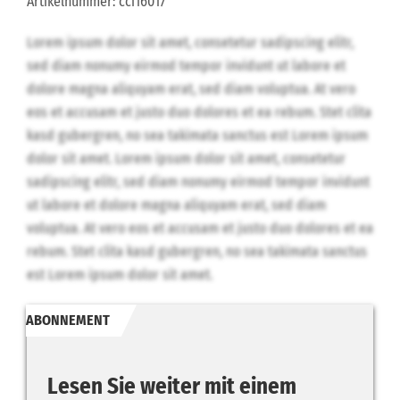
Artikelnummer: cci16017
Lorem ipsum dolor sit amet, consetetur sadipscing elitr,
sed diam nonumy eirmod tempor invidunt ut labore et
dolore magna aliquyam erat, sed diam voluptua. At vero
eos et accusam et justo duo dolores et ea rebum. Stet clita
kasd gubergren, no sea takimata sanctus est Lorem ipsum
dolor sit amet. Lorem ipsum dolor sit amet, consetetur
sadipscing elitr, sed diam nonumy eirmod tempor invidunt
ut labore et dolore magna aliquyam erat, sed diam
voluptua. At vero eos et accusam et justo duo dolores et ea
rebum. Stet clita kasd gubergren, no sea takimata sanctus
est Lorem ipsum dolor sit amet.
ABONNEMENT
Lesen Sie weiter mit einem