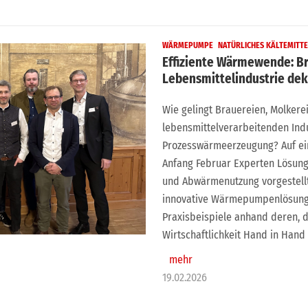
WÄRMEPUMPE
NATÜRLICHES KÄLTEMITT
Effiziente Wärmewende: B
Lebensmittelindustrie dek
Wie gelingt Brauereien, Molker
lebensmittelverarbeitenden In
Prozesswärmeerzeugung? Auf ei
Anfang Februar Experten Lösun
und Abwärmenutzung vorgestell
innovative Wärmepumpenlösungen
Praxisbeispiele anhand deren, de
Wirtschaftlichkeit Hand in Hand 
mehr
19.02.2026