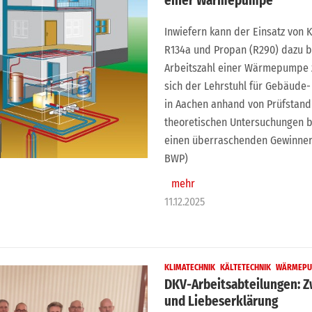
einer Wärmepumpe
Inwiefern kann der Einsatz von 
R134a und Propan (R290) dazu be
Arbeitszahl einer Wärmepumpe z
sich der Lehrstuhl für Gebäude
in Aachen anhand von Prüfsta
theoretischen Untersuchungen be
einen überraschenden Gewinner 
BWP)
mehr
11.12.2025
KLIMATECHNIK
KÄLTETECHNIK
WÄRMEPU
DKV-Arbeitsabteilungen: Z
und Liebeserklärung