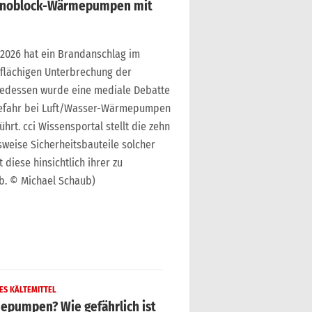
Monoblock-Wärmepumpen mit
 2026 hat ein Brandanschlag im
ßflächigen Unterbrechung der
gedessen wurde eine mediale Debatte
gefahr bei Luft/Wasser-Wärmepumpen
hrt. cci Wissensportal stellt die zehn
weise Sicherheitsbauteile solcher
iese hinsichtlich ihrer zu
b. © Michael Schaub)
ES KÄLTEMITTEL
epumpen? Wie gefährlich ist