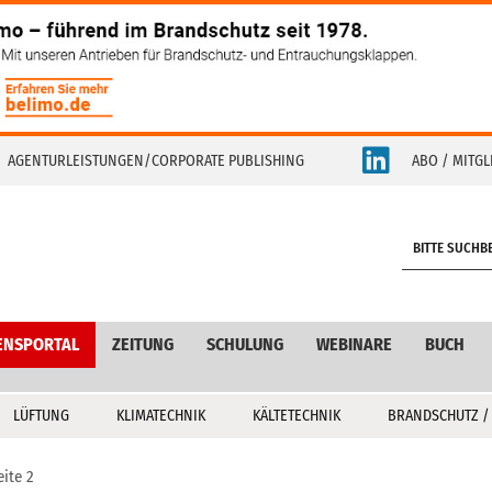
AGENTURLEISTUNGEN/CORPORATE PUBLISHING
ABO / MITGL
S
e
a
r
c
ENSPORTAL
ZEITUNG
SCHULUNG
WEBINARE
BUCH
h
LÜFTUNG
KLIMATECHNIK
KÄLTETECHNIK
BRANDSCHUTZ /
eite 2