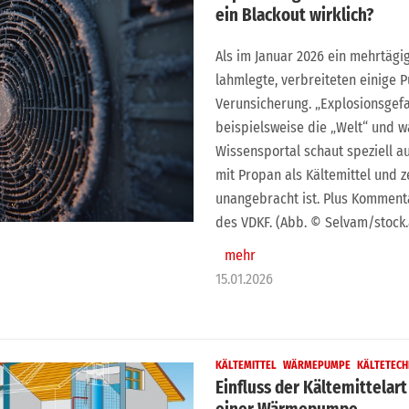
ein Blackout wirklich?
Als im Januar 2026 ein mehrtägig
lahmlegte, verbreiteten einige 
Verunsicherung. „Explosionsgef
beispielsweise die „Welt“ und w
Wissensportal schaut speziell a
mit Propan als Kältemittel und 
unangebracht ist. Plus Komment
des VDKF. (Abb. © Selvam/stock
mehr
15.01.2026
KÄLTEMITTEL
WÄRMEPUMPE
KÄLTETECH
Einfluss der Kältemittelart