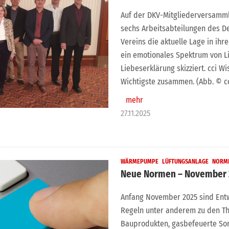
Auf der DKV-Mitgliederversamml
sechs Arbeitsabteilungen des D
Vereins die aktuelle Lage in ihr
ein emotionales Spektrum von Li
Liebeserklärung skizziert. cci W
Wichtigste zusammen. (Abb. © cc
mehr
27.11.2025
WÄRMEPUMPE
LÜFTUNGSANLAGE
NORME
Neue Normen – November 
Anfang November 2025 sind Ent
Regeln unter anderem zu den T
Bauprodukten, gasbefeuerte Sor