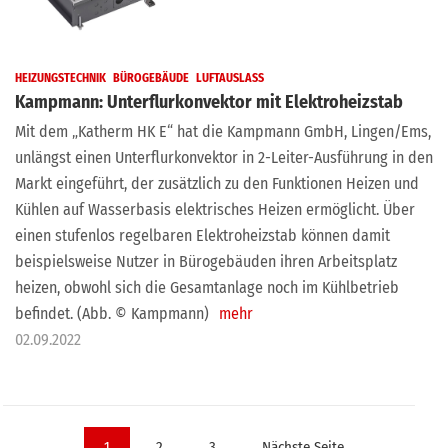
HEIZUNGSTECHNIK
BÜROGEBÄUDE
LUFTAUSLASS
Kampmann: Unterflurkonvektor mit Elektroheizstab
Mit dem „Katherm HK E“ hat die Kampmann GmbH, Lingen/Ems,
unlängst einen Unterflurkonvektor in 2-Leiter-Ausführung in den
Markt eingeführt, der zusätzlich zu den Funktionen Heizen und
Kühlen auf Wasserbasis elektrisches Heizen ermöglicht. Über
einen stufenlos regelbaren Elektroheizstab können damit
beispielsweise Nutzer in Bürogebäuden ihren Arbeitsplatz
heizen, obwohl sich die Gesamtanlage noch im Kühlbetrieb
befindet. (Abb. © Kampmann)
mehr
02.09.2022
Seitennummerierung
1
2
3
Nächste Seite