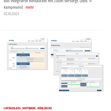
das integrierte Restaurant mit Zuluft versorgt. (Abb. ©
Kampmann)
mehr
02.10.2023
LUFTAUSLASS
SOFTWARE
KÜHLDECKE