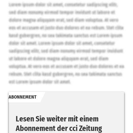
Lorem ipsum dolor sit amet, consetetur sadipscing elitr,
sed diam nonumy eirmod tempor invidunt ut labore et
dolore magna aliquyam erat, sed diam voluptua. At vero
eos et accusam et justo duo dolores et ea rebum. Stet clita
kasd gubergren, no sea takimata sanctus est Lorem ipsum
dolor sit amet. Lorem ipsum dolor sit amet, consetetur
sadipscing elitr, sed diam nonumy eirmod tempor invidunt
ut labore et dolore magna aliquyam erat, sed diam
voluptua. At vero eos et accusam et justo duo dolores et ea
rebum. Stet clita kasd gubergren, no sea takimata sanctus
est Lorem ipsum dolor sit amet.
ABONNEMENT
Lesen Sie weiter mit einem
Abonnement der cci Zeitung