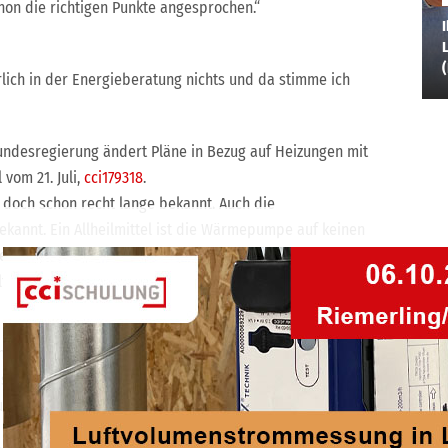
hon die richtigen Punkte angesprochen.“
I
L
lich in der Energieberatung nichts und da stimme ich
undesregierung ändert Pläne in Bezug auf Heizungen mit
vom 21. Juli,
cci179318
.
doch schon recht lange bekannt. Auch die
ekannt. Ein Allheilmittel ist die Wärmepumpe auf keinen
hen Lösungen. Und so sollte es mit allen Vor- und
t werden.“
hätten besser Politiker werden sollen, dann dürften Sie
st berechenbar nur die Politik nicht. Es dürften halt
uss für die Praxis mehr aufgestellt werden.“