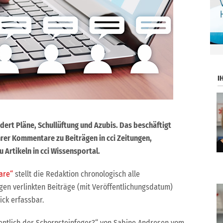
.
I
ert Pläne, Schullüftung und Azubis. Das beschäftigt
hrer Kommentare zu Beiträgen in cci Zeitungen,
 Artikeln in cci Wissensportal.
are“
stellt die Redaktion chronologisch alle
n verlinkten Beiträge (mit Veröffentlichungsdatum)
ick erfassbar.
entlich der Schornsteinfeger?“ von Sabine Andresen vom