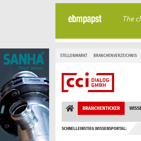
Skip
to
content
STELLENMARKT
BRANCHENVERZEICHNIS
BRANCHENTICKER
WISS
SCHNELLEINSTIEG WISSENSPORTAL:
GEBÄUDEAUTOMATION / MSR