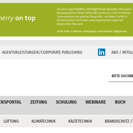
AGENTURLEISTUNGEN/CORPORATE PUBLISHING
ABO / MITGL
S
e
a
r
c
ENSPORTAL
ZEITUNG
SCHULUNG
WEBINARE
BUCH
h
LÜFTUNG
KLIMATECHNIK
KÄLTETECHNIK
BRANDSCHUTZ /