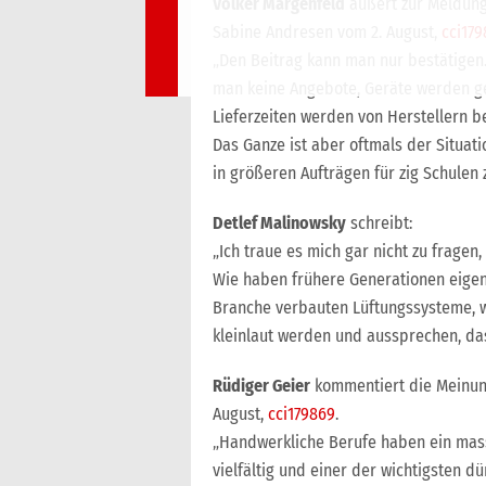
Volker Margenfeld
äußert zur Meldung 
Sabine Andresen vom 2. August,
cci179
„Den Beitrag kann man nur bestätigen
man keine Angebote, Geräte werden ge
Lieferzeiten werden von Herstellern b
Das Ganze ist aber oftmals der Situa
in größeren Aufträgen für zig Schulen 
Detlef Malinowsky
schreibt:
„Ich traue es mich gar nicht zu fragen,
Wie haben frühere Generationen eigen
Branche verbauten Lüftungssysteme, wi
kleinlaut werden und aussprechen, dass
Rüdiger Geier
kommentiert die Meinung:
August,
cci179869
.
„Handwerkliche Berufe haben ein mass
vielfältig und einer der wichtigsten d