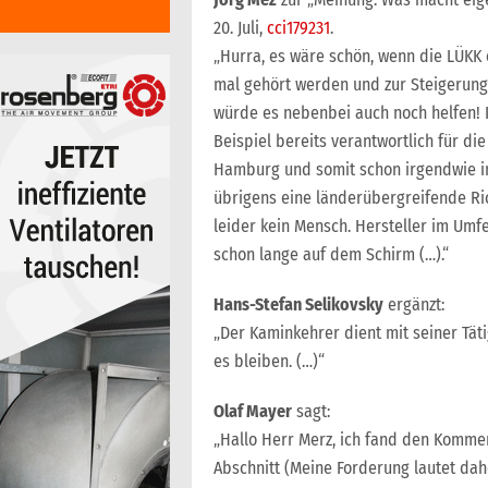
20. Juli,
cci179231
.
„Hurra, es wäre schön, wenn die LÜKK
mal gehört werden und zur Steigerung 
würde es nebenbei auch noch helfen! 
Beispiel bereits verantwortlich für di
Hamburg und somit schon irgendwie in
übrigens eine länderübergreifende Ric
leider kein Mensch. Hersteller im Umf
schon lange auf dem Schirm (…).“
Hans-Stefan Selikovsky
ergänzt:
„Der Kaminkehrer dient mit seiner Tätig
es bleiben. (…)“
Olaf Mayer
sagt:
„Hallo Herr Merz, ich fand den Kommen
Abschnitt (Meine Forderung lautet dah