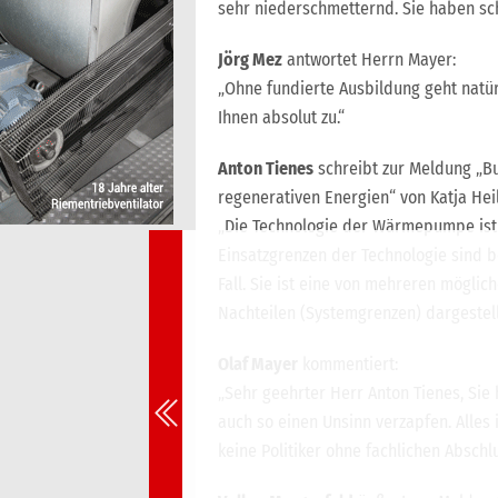
sehr niederschmetternd. Sie haben sc
Jörg Mez
antwortet Herrn Mayer:
„Ohne fundierte Ausbildung geht natür
Ihnen absolut zu.“
Anton Tienes
schreibt zur Meldung „B
regenerativen Energien“ von Katja Heil 
„Die Technologie der Wärmepumpe ist 
Einsatzgrenzen der Technologie sind b
Fall. Sie ist eine von mehreren möglic
Nachteilen (Systemgrenzen) dargestell
Olaf Mayer
kommentiert:
„Sehr geehrter Herr Anton Tienes, Sie 
auch so einen Unsinn verzapfen. Alles i
keine Politiker ohne fachlichen Abschl