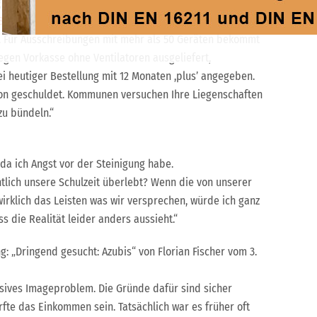
„Förderung für Schullüftung erhitzt die Gemüter“ von
827
.
. Für Ausschreibungen mit mehr als 50 Geräten bekommt
gen Vorkasse ohne Ventilatoren ausgeliefert,
ei heutiger Bestellung mit 12 Monaten ,plus’ angegeben.
tion geschuldet. Kommunen versuchen Ihre Liegenschaften
zu bündeln.“
 da ich Angst vor der Steinigung habe.
tlich unsere Schulzeit überlebt? Wenn die von unserer
rklich das Leisten was wir versprechen, würde ich ganz
 die Realität leider anders aussieht.“
 „Dringend gesucht: Azubis“ von Florian Fischer vom 3.
ives Imageproblem. Die Gründe dafür sind sicher
ürfte das Einkommen sein. Tatsächlich war es früher oft