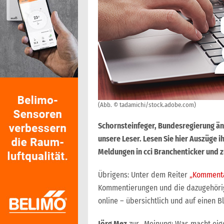
(Abb. © tadamichi/stock.adobe.com)
Schornsteinfeger, Bundesregierung änd
unsere Leser. Lesen Sie hier Auszüge i
Meldungen in cci Branchenticker und zu
Übrigens: Unter dem Reiter
„Komment
Kommentierungen und die dazugehörige
online – übersichtlich und auf einen Bl
Jörg Mez
zur „Meinung: Was macht eig