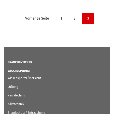
Seitennummerierung
Vorherige Seite
1
2
3
der
Beiträge
BRANCHENTICKER
WISSENSPORTAL
Wissensportal Übersicht
Lüftung
Klimatechnik
Kältetechnik
Brandschutz / Entrauchung