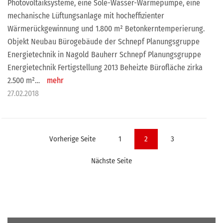
Photovoltaiksysteme, eine Sole-Wasser-Wärmepumpe, eine
mechanische Lüftungsanlage mit hocheffizienter
Wärmerückgewinnung und 1.800 m² Betonkerntemperierung.
Objekt Neubau Bürogebäude der Schnepf Planungsgruppe
Energietechnik in Nagold Bauherr Schnepf Planungsgruppe
Energietechnik Fertigstellung 2013 Beheizte Bürofläche zirka
2.500 m²…
mehr
27.02.2018
Seitennummerierung
Vorherige Seite
1
2
3
der
Nächste Seite
Beiträge