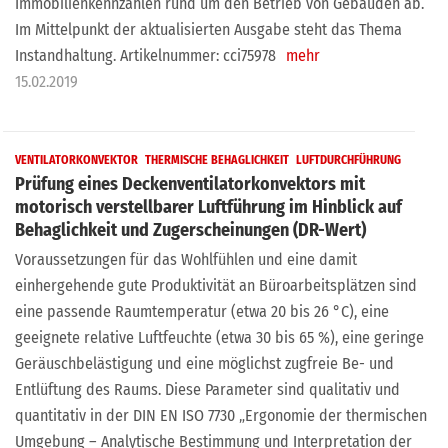
Immobilienkennzahlen rund um den Betrieb von Gebäuden ab.
Im Mittelpunkt der aktualisierten Ausgabe steht das Thema
Instandhaltung. Artikelnummer: cci75978
mehr
15.02.2019
VENTILATORKONVEKTOR
THERMISCHE BEHAGLICHKEIT
LUFTDURCHFÜHRUNG
Prüfung eines Deckenventilatorkonvektors mit
motorisch verstellbarer Luftführung im Hinblick auf
Behaglichkeit und Zugerscheinungen (DR-Wert)
Voraussetzungen für das Wohlfühlen und eine damit
einhergehende gute Produktivität an Büroarbeitsplätzen sind
eine passende Raumtemperatur (etwa 20 bis 26 °C), eine
geeignete relative Luftfeuchte (etwa 30 bis 65 %), eine geringe
Geräuschbelästigung und eine möglichst zugfreie Be- und
Entlüftung des Raums. Diese Parameter sind qualitativ und
quantitativ in der DIN EN ISO 7730 „Ergonomie der thermischen
Umgebung – Analytische Bestimmung und Interpretation der