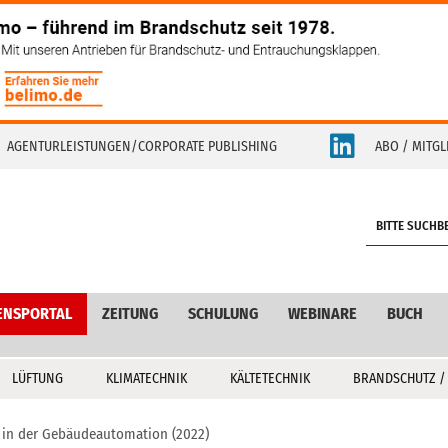
AGENTURLEISTUNGEN/CORPORATE PUBLISHING
ABO / MITGL
S
e
a
r
c
ENSPORTAL
ZEITUNG
SCHULUNG
WEBINARE
BUCH
h
LÜFTUNG
KLIMATECHNIK
KÄLTETECHNIK
BRANDSCHUTZ /
in der Gebäudeautomation (2022)