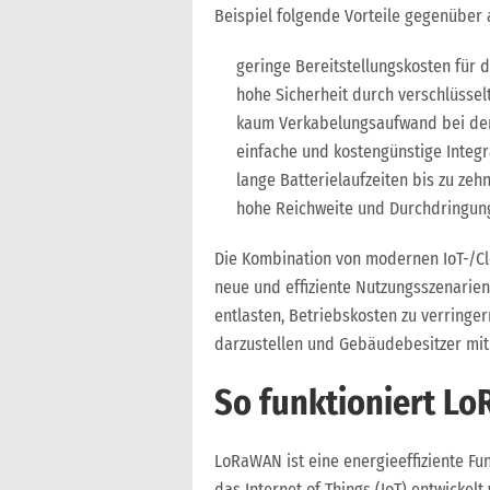
Beispiel folgende Vorteile gegenüber
geringe Bereitstellungskosten für d
hohe Sicherheit durch verschlüsse
kaum Verkabelungsaufwand bei der 
einfache und kostengünstige Integ
lange Batterielaufzeiten bis zu zehn
hohe Reichweite und Durchdringun
Die Kombination von modernen IoT-/Cl
neue und effiziente Nutzungsszenarien
entlasten, Betriebskosten zu verring
darzustellen und Gebäudebesitzer mit
So funktioniert L
LoRaWAN ist eine energieeffiziente Fun
das Internet of Things (IoT) entwicke