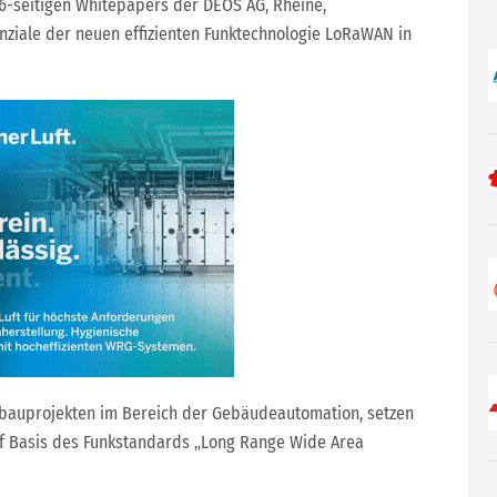
 16-seitigen Whitepapers der DEOS AG, Rheine,
nziale der neuen effizienten Funktechnologie LoRaWAN in
ubauprojekten im Bereich der Gebäudeautomation, setzen
auf Basis des Funkstandards „Long Range Wide Area