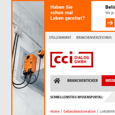
Skip
to
content
STELLENMARKT
BRANCHENVERZEICHNIS
BRANCHENTICKER
WISS
SCHNELLEINSTIEG WISSENSPORTAL:
GEBÄUDEAUTOMATION / MSR
Home
Gebäudeautomation
LoRaWAN 