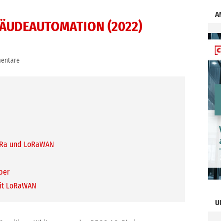
A
ÄUDEAUTOMATION (2022)
entare
LoRa und LoRaWAN
per
it LoRaWAN
U