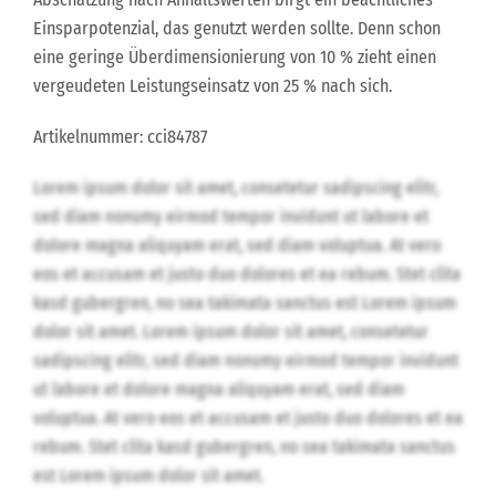
Einsparpotenzial, das genutzt werden sollte. Denn schon
eine geringe Überdimensionierung von 10 % zieht einen
vergeudeten Leistungseinsatz von 25 % nach sich.
Artikelnummer: cci84787
Lorem ipsum dolor sit amet, consetetur sadipscing elitr,
sed diam nonumy eirmod tempor invidunt ut labore et
dolore magna aliquyam erat, sed diam voluptua. At vero
eos et accusam et justo duo dolores et ea rebum. Stet clita
kasd gubergren, no sea takimata sanctus est Lorem ipsum
dolor sit amet. Lorem ipsum dolor sit amet, consetetur
sadipscing elitr, sed diam nonumy eirmod tempor invidunt
ut labore et dolore magna aliquyam erat, sed diam
voluptua. At vero eos et accusam et justo duo dolores et ea
rebum. Stet clita kasd gubergren, no sea takimata sanctus
est Lorem ipsum dolor sit amet.