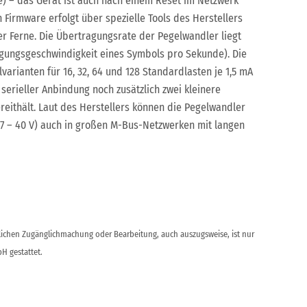
) – das Gerät ist auch nach einem Reset im Netzwerk
 Firmware erfolgt über spezielle Tools des Herstellers
er Ferne. Die Übertragungsrate der Pegelwandler liegt
gungsgeschwindigkeit eines Symbols pro Sekunde). Die
varianten für 16, 32, 64 und 128 Standardlasten je 1,5 mA
serieller Anbindung noch zusätzlich zwei kleinere
reithält. Laut des Herstellers können die Pegelwandler
7 – 40 V) auch in großen M-Bus-Netzwerken mit langen
ntlichen Zugänglichmachung oder Bearbeitung, auch auszugsweise, ist nur
H gestattet.