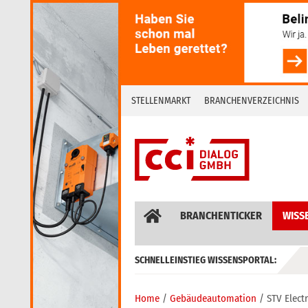
Skip
to
content
STELLENMARKT
BRANCHENVERZEICHNIS
BRANCHENTICKER
WISS
SCHNELLEINSTIEG WISSENSPORTAL:
GEBÄUDEAUTOMATION / MSR
Home
Gebäudeautomation
STV Elect