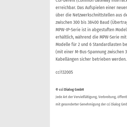
CGI-Befehl (Common Gateway Interface
erreichbar. Das Aufspielen einer neuen
über die Netzwerkschnittstellen aus d
zwischen 300 bis 38400 Baud (Übertra
MPW-IP-Serie ist in abgestuften Modell
erhältlich, während die MPW-Serie mit 
Modelle für 2 und 6 Standardlasten be
(mit einer M-Bus-Spannung zwischen 3
Kabellängen sicher betrieben werden.
cci132005
© cci Dialog GmbH
Jede Art der Vervielfältigung, Verbreitung, öffe
mit gesonderter Genehmigung der cci Dialog Gmb