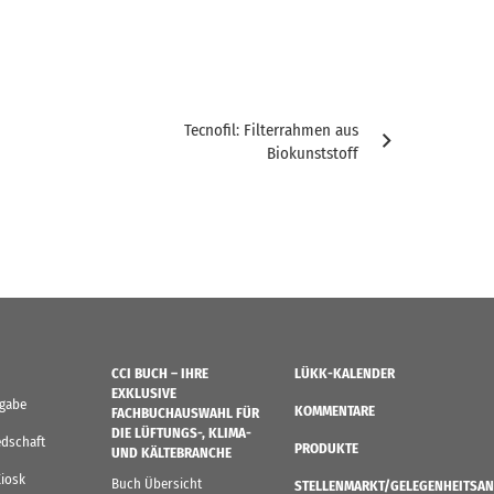
Tecnofil: Filterrahmen aus
Biokunststoff
CCI BUCH – IHRE
LÜKK-KALENDER
EXKLUSIVE
sgabe
KOMMENTARE
FACHBUCHAUSWAHL FÜR
DIE LÜFTUNGS-, KLIMA-
edschaft
PRODUKTE
UND KÄLTEBRANCHE
Kiosk
Buch Übersicht
STELLENMARKT/GELEGENHEITSAN