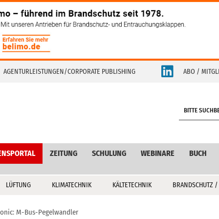
AGENTURLEISTUNGEN/CORPORATE PUBLISHING
ABO / MITGL
S
e
a
r
c
ENSPORTAL
ZEITUNG
SCHULUNG
WEBINARE
BUCH
h
LÜFTUNG
KLIMATECHNIK
KÄLTETECHNIK
BRANDSCHUTZ /
ronic: M-Bus-Pegelwandler