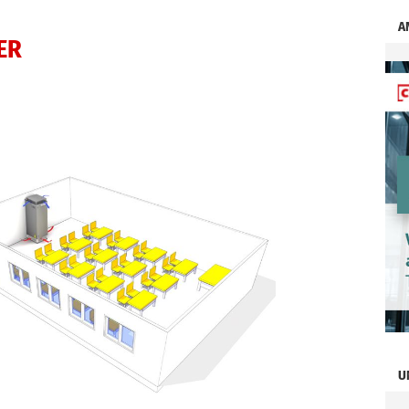
A
GER
U