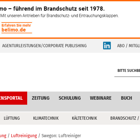
AGENTURLEISTUNGEN/CORPORATE PUBLISHING
ABO / MITGL
S
e
a
r
c
ENSPORTAL
ZEITUNG
SCHULUNG
WEBINARE
BUCH
h
LÜFTUNG
KLIMATECHNIK
KÄLTETECHNIK
BRANDSCHUTZ /
tung
Luftreinigung
Swegon: Luftreiniger