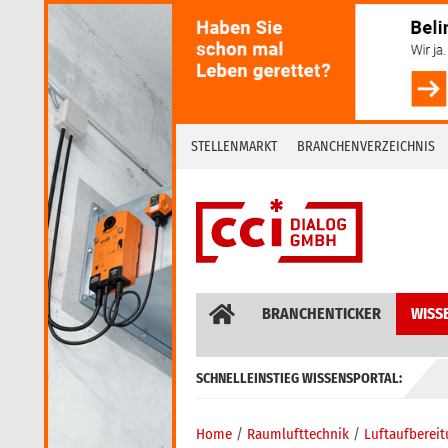
Skip
to
content
STELLENMARKT
BRANCHENVERZEICHNIS
BRANCHENTICKER
WISS
SCHNELLEINSTIEG WISSENSPORTAL:
GEBÄUDEAUTOMATION / MSR
Home
Raumlufttechnik
Luftaufberei