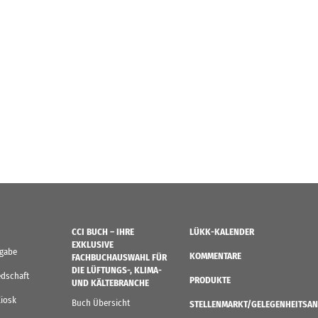
CCI BUCH – IHRE
LÜKK-KALENDER
EXKLUSIVE
sgabe
KOMMENTARE
FACHBUCHAUSWAHL FÜR
DIE LÜFTUNGS-, KLIMA-
edschaft
PRODUKTE
UND KÄLTEBRANCHE
Kiosk
Buch Übersicht
STELLENMARKT/GELEGENHEITSAN