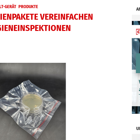
LT-GERÄT
PRODUKTE
A
IENPAKETE VEREINFACHEN
GIENEINSPEKTIONEN
U