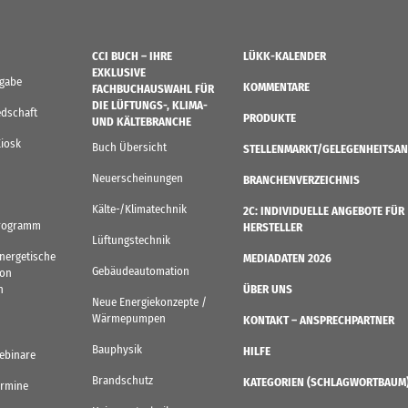
CCI BUCH – IHRE
LÜKK-KALENDER
EXKLUSIVE
sgabe
KOMMENTARE
FACHBUCHAUSWAHL FÜR
DIE LÜFTUNGS-, KLIMA-
edschaft
PRODUKTE
UND KÄLTEBRANCHE
Kiosk
Buch Übersicht
STELLENMARKT/GELEGENHEITSAN
Neuerscheinungen
BRANCHENVERZEICHNIS
Kälte-/Klimatechnik
2C: INDIVIDUELLE ANGEBOTE FÜR
rogramm
HERSTELLER
Lüftungstechnik
Energetische
MEDIADATEN 2026
Gebäudeautomation
von
n
ÜBER UNS
Neue Energiekonzepte /
Wärmepumpen
KONTAKT – ANSPRECHPARTNER
Bauphysik
HILFE
ebinare
Brandschutz
KATEGORIEN (SCHLAGWORTBAUM
ermine