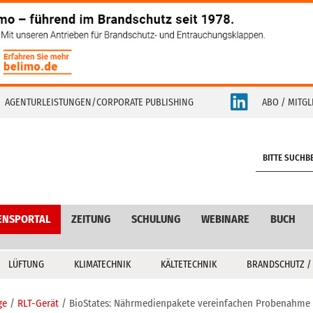
AGENTURLEISTUNGEN/CORPORATE PUBLISHING
ABO / MITGL
S
e
a
r
c
ENSPORTAL
ZEITUNG
SCHULUNG
WEBINARE
BUCH
h
LÜFTUNG
KLIMATECHNIK
KÄLTETECHNIK
BRANDSCHUTZ /
ge
RLT-Gerät
BioStates: Nährmedienpakete vereinfachen Probenahme 