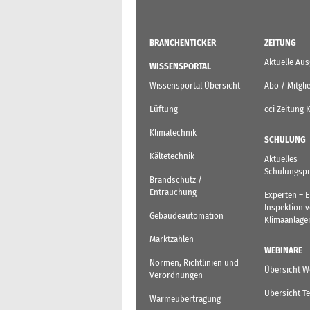
BRANCHENTICKER
ZEITUNG
Aktuelle Au
WISSENSPORTAL
Wissensportal Übersicht
Abo / Mitgli
Lüftung
cci Zeitung 
Klimatechnik
SCHULUNG
Kältetechnik
Aktuelles
Schulungsp
Brandschutz /
Entrauchung
Experten – 
Inspektion 
Gebäudeautomation
Klimaanlage
Marktzahlen
WEBINARE
Normen, Richtlinien und
Übersicht W
Verordnungen
Übersicht T
Wärmeübertragung