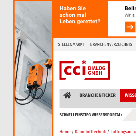
Skip
to
content
STELLENMARKT
BRANCHENVERZEICHNIS
BRANCHENTICKER
WISS
SCHNELLEINSTIEG WISSENSPORTAL:
GEBÄUDEAUTOMATION / MSR
Home
Raumlufttechnik
Lüftungsanla