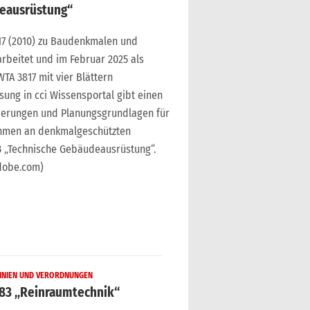
deausrüstung“
817 (2010) zu Baudenkmalen und
beitet und im Februar 2025 als
WTA 3817 mit vier Blättern
sung in cci Wissensportal gibt einen
derungen und Planungsgrundlagen für
hmen an denkmalgeschützten
3 „Technische Gebäudeausrüstung“.
dobe.com)
INIEN UND VERORDNUNGEN
2083 „Reinraumtechnik“