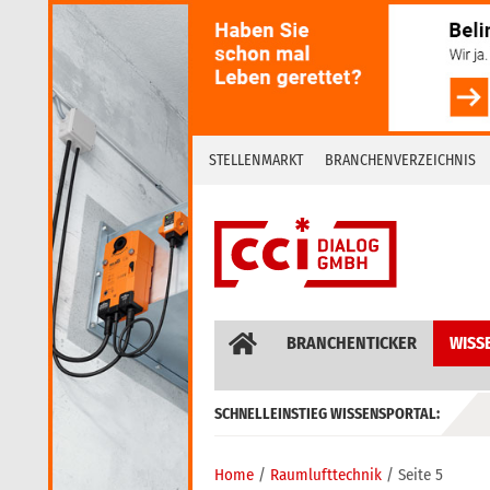
Skip
to
content
STELLENMARKT
BRANCHENVERZEICHNIS
BRANCHENTICKER
WISS
SCHNELLEINSTIEG WISSENSPORTAL:
GEBÄUDEAUTOMATION / MSR
Home
Raumlufttechnik
Seite 5