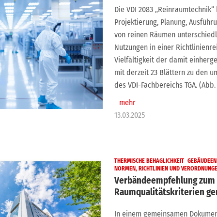
Die VDI 2083 „Reinraumtechnik“ h
Projektierung, Planung, Ausfüh
von reinen Räumen unterschiedl
Nutzungen in einer Richtlinienre
Vielfältigkeit der damit einher
mit derzeit 23 Blättern zu den 
des VDI-Fachbereichs TGA. (Abb
mehr
13.03.2025
THERMISCHE BEHAGLICHKEIT
GEBÄUDEEN
NORMEN, RICHTLINIEN UND VERORDNUNG
Verbändeempfehlung zum 
Raumqualitätskriterien g
In einem gemeinsamen Dokument