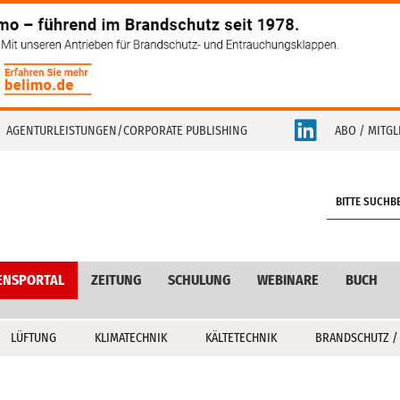
AGENTURLEISTUNGEN/CORPORATE PUBLISHING
ABO / MITGL
S
e
a
r
c
ENSPORTAL
ZEITUNG
SCHULUNG
WEBINARE
BUCH
h
LÜFTUNG
KLIMATECHNIK
KÄLTETECHNIK
BRANDSCHUTZ /