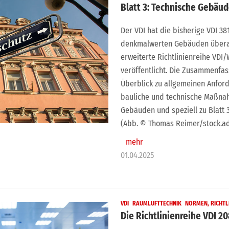
Blatt 3: Technische Gebäu
Der VDI hat die bisherige VDI 3
denkmalwerten Gebäuden überar
erweiterte Richtlinienreihe VDI/
veröffentlicht. Die Zusammenfas
Überblick zu allgemeinen Anfor
bauliche und technische Maßna
Gebäuden und speziell zu Blatt 
(Abb. © Thomas Reimer/stock.a
mehr
01.04.2025
VDI
RAUMLUFTTECHNIK
NORMEN, RICHTL
Die Richtlinienreihe VDI 