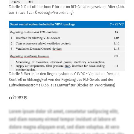
Tabelle 2: Die Luftfilterboni F für die im RLT-Gerät eingesetzten Filter (Abb.
aus Entwurf zur Ökodesign-Verordnung)
Tabelle 3: Werte für den Regelungsbonus C (VDC = Ventilation Demand
Control) in Abhängigkeit von der Regelung des RLT-Geräts und des
Luftvolumenstroms (Abb. aus Entwurf zur Ökodesign-Verordnung)
cci298319
Lorem ipsum dolor sit amet, consetetur sadipscing elitr,
sed diam nonumy eirmod tempor invidunt ut labore et
dolore magna aliquyam erat, sed diam voluptua. At vero