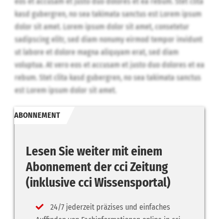
eos et accusam et justo duo dolores et ea rebum. Stet clita
kasd gubergren, no sea takimata sanctus est Lorem ipsum
dolor sit amet. Lorem ipsum dolor sit amet, consetetur
sadipscing elitr, sed diam nonumy eirmod tempor invidunt
ut labore et dolore magna aliquyam erat, sed diam
voluptua. At vero eos et accusam et justo duo dolores et ea
rebum. Stet clita kasd gubergren, no sea takimata sanctus
est Lorem ipsum dolor sit amet.
ABONNEMENT
Lesen Sie weiter mit einem
Abonnement der cci Zeitung
(inklusive cci Wissensportal)
24/7 jederzeit präzises und einfaches