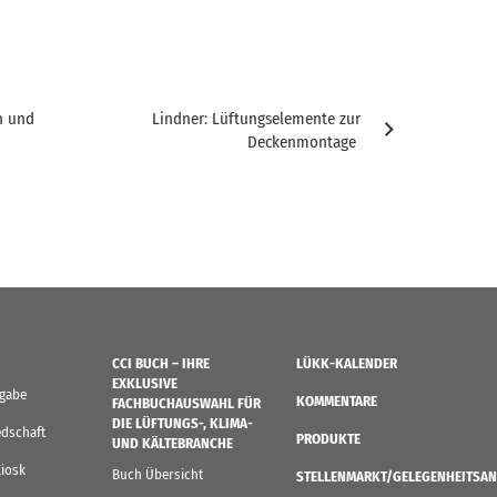
n und
Lindner: Lüftungselemente zur
Deckenmontage
CCI BUCH – IHRE
LÜKK-KALENDER
EXKLUSIVE
sgabe
KOMMENTARE
FACHBUCHAUSWAHL FÜR
DIE LÜFTUNGS-, KLIMA-
edschaft
PRODUKTE
UND KÄLTEBRANCHE
Kiosk
Buch Übersicht
STELLENMARKT/GELEGENHEITSAN