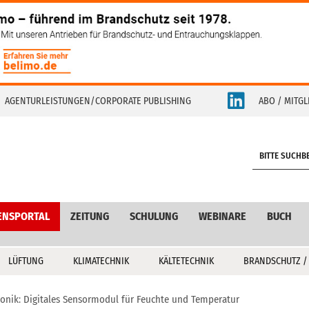
AGENTURLEISTUNGEN/CORPORATE PUBLISHING
ABO / MITGL
S
e
a
r
c
ENSPORTAL
ZEITUNG
SCHULUNG
WEBINARE
BUCH
h
LÜFTUNG
KLIMATECHNIK
KÄLTETECHNIK
BRANDSCHUTZ /
ronik: Digitales Sensormodul für Feuchte und Temperatur