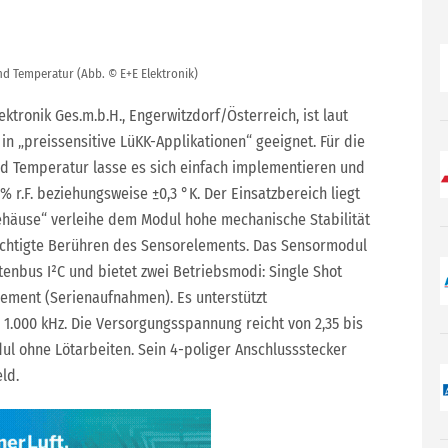
d Temperatur (Abb. © E+E Elektronik)
tronik Ges.m.b.H., Engerwitzdorf/Österreich, ist laut
in „preissensitive LüKK-Applikationen“ geeignet. Für die
d Temperatur lasse es sich einfach implementieren und
% r.F. beziehungsweise ±0,3 °K. Der Einsatzbereich liegt
Gehäuse“ verleihe dem Modul hohe mechanische Stabilität
ichtigte Berühren des Sensorelements. Das Sensormodul
tenbus I²C und bietet zwei Betriebsmodi: Single Shot
ement (Serienaufnahmen). Es unterstützt
1.000 kHz. Die Versorgungsspannung reicht von 2,35 bis
ul ohne Lötarbeiten. Sein 4-poliger Anschlussstecker
ld.