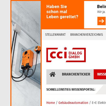
Skip
to
content
STELLENMARKT
BRANCHENVERZEICHNIS
BRANCHENTICKER
WISS
SCHNELLEINSTIEG WISSENSPORTAL:
GEBÄUDEAUTOMATION / MSR
Home
Gebäudeautomation
E+E Elekt