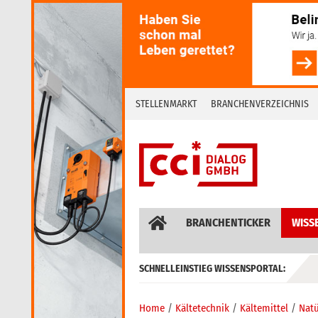
Skip
to
content
STELLENMARKT
BRANCHENVERZEICHNIS
BRANCHENTICKER
WISS
SCHNELLEINSTIEG WISSENSPORTAL:
GEBÄUDEAUTOMATION / MSR
Home
Kältetechnik
Kältemittel
Natü