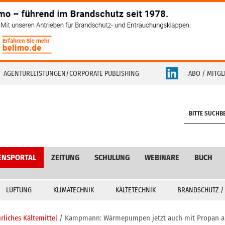
AGENTURLEISTUNGEN/CORPORATE PUBLISHING
ABO / MITGL
S
e
a
r
c
ENSPORTAL
ZEITUNG
SCHULUNG
WEBINARE
BUCH
h
LÜFTUNG
KLIMATECHNIK
KÄLTETECHNIK
BRANDSCHUTZ /
rliches Kältemittel
Kampmann: Wärmepumpen jetzt auch mit Propan al