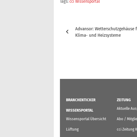
Tags:
cci Wissensportal
Beitragsnavigation
Advansor: Wetterschutzgehäuse f
Klima- und Heizsysteme
BRANCHENTICKER
ZEITUNG
Aktuelle Au
WISSENSPORTAL
Wissensportal Übersicht
Abo / Mitgli
Lüftung
cci Zeitung 