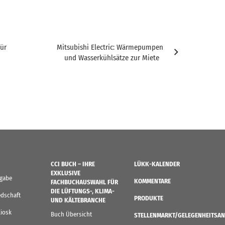
ür
Mitsubishi Electric: Wärmepumpen
und Wasserkühlsätze zur Miete
CCI BUCH – IHRE
LÜKK-KALENDER
EXKLUSIVE
sgabe
KOMMENTARE
FACHBUCHAUSWAHL FÜR
DIE LÜFTUNGS-, KLIMA-
edschaft
PRODUKTE
UND KÄLTEBRANCHE
Kiosk
Buch Übersicht
STELLENMARKT/GELEGENHEITSAN