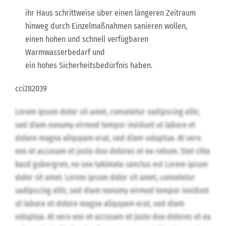
ihr Haus schrittweise über einen längeren Zeitraum
hinweg durch Einzelmaßnahmen sanieren wollen,
einen hohen und schnell verfügbaren
Warmwasserbedarf und
ein hohes Sicherheitsbedürfnis haben.
cci282039
Lorem ipsum dolor sit amet, consetetur sadipscing elitr,
sed diam nonumy eirmod tempor invidunt ut labore et
dolore magna aliquyam erat, sed diam voluptua. At vero
eos et accusam et justo duo dolores et ea rebum. Stet clita
kasd gubergren, no sea takimata sanctus est Lorem ipsum
dolor sit amet. Lorem ipsum dolor sit amet, consetetur
sadipscing elitr, sed diam nonumy eirmod tempor invidunt
ut labore et dolore magna aliquyam erat, sed diam
voluptua. At vero eos et accusam et justo duo dolores et ea