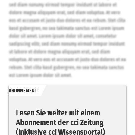
sed diam nonumy eirmod tempor invidunt ut labore et
dolore magna aliquyam erat, sed diam voluptua. At vero
eos et accusam et justo duo dolores et ea rebum. Stet clita
kasd gubergren, no sea takimata sanctus est Lorem ipsum
dolor sit amet. Lorem ipsum dolor sit amet, consetetur
sadipscing elitr, sed diam nonumy eirmod tempor invidunt
ut labore et dolore magna aliquyam erat, sed diam
voluptua. At vero eos et accusam et justo duo dolores et ea
rebum. Stet clita kasd gubergren, no sea takimata sanctus
est Lorem ipsum dolor sit amet.
ABONNEMENT
Lesen Sie weiter mit einem
Abonnement der cci Zeitung
(inklusive cci Wissensportal)