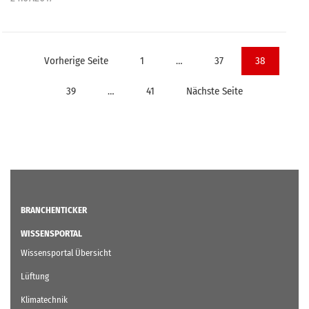
Seitennummerierung
Vorherige Seite
1
…
37
38
der
39
…
41
Nächste Seite
Beiträge
BRANCHENTICKER
WISSENSPORTAL
Wissensportal Übersicht
Lüftung
Klimatechnik