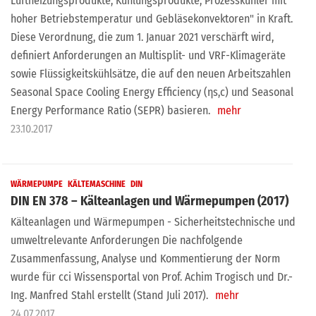
Luftheizungsprodukte, Kühlungsprodukte, Prozesskühler mit
hoher Betriebstemperatur und Gebläsekonvektoren" in Kraft.
Diese Verordnung, die zum 1. Januar 2021 verschärft wird,
definiert Anforderungen an Multisplit- und VRF-Klimageräte
sowie Flüssigkeitskühlsätze, die auf den neuen Arbeitszahlen
Seasonal Space Cooling Energy Efficiency (ηs,c) und Seasonal
Energy Performance Ratio (SEPR) basieren.
mehr
23.10.2017
WÄRMEPUMPE
KÄLTEMASCHINE
DIN
DIN EN 378 – Kälteanlagen und Wärmepumpen (2017)
Kälteanlagen und Wärmepumpen - Sicherheitstechnische und
umweltrelevante Anforderungen Die nachfolgende
Zusammenfassung, Analyse und Kommentierung der Norm
wurde für cci Wissensportal von Prof. Achim Trogisch und Dr.-
Ing. Manfred Stahl erstellt (Stand Juli 2017).
mehr
24.07.2017