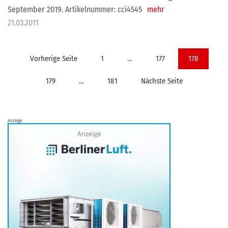
September 2019. Artikelnummer: cci4545
mehr
21.03.2011
Seitennummerierung
Vorherige Seite
1
…
177
178
der
179
…
181
Nächste Seite
Beiträge
Anzeige