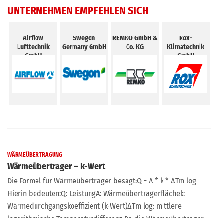
UNTERNEHMEN EMPFEHLEN SICH
Airflow
Swegon
REMKO GmbH &
Rox-
Lufttechnik
Germany GmbH
Co. KG
Klimatechnik
GmbH
GmbH
…
WÄRMEÜBERTRAGUNG
Wärmeübertrager – k-Wert
Die Formel für Wärmeübertrager besagt:Q = A * k * ΔTm log
Hierin bedeuten:Q: LeistungA: Wärmeübertragerflächek:
Wärmedurchgangskoeffizient (k-Wert)ΔTm log: mittlere