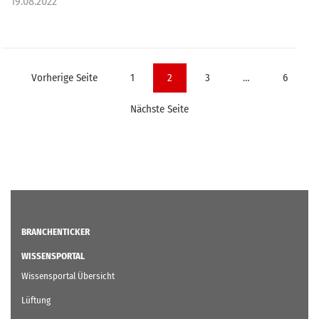
19.08.2022
Seitennummerierung
Vorherige Seite
1
2
3
…
6
der
Nächste Seite
Beiträge
BRANCHENTICKER
WISSENSPORTAL
Wissensportal Übersicht
Lüftung