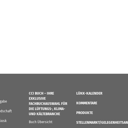
CCI BUCH – IHRE
LÜKK-KALENDER
EXKLUSIVE
sgabe
KOMMENTARE
FACHBUCHAUSWAHL FÜR
DIE LÜFTUNGS-, KLIMA-
edschaft
PRODUKTE
UND KÄLTEBRANCHE
Kiosk
Buch Übersicht
STELLENMARKT/GELEGENHEITSAN