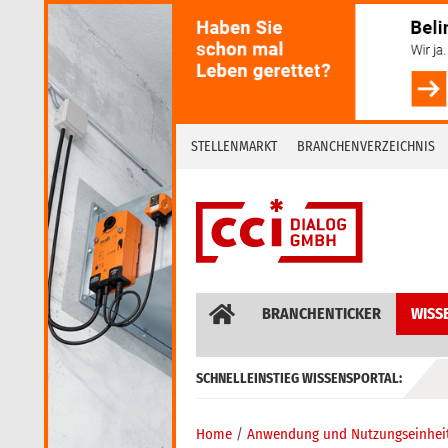
Skip
to
content
STELLENMARKT
BRANCHENVERZEICHNIS
BRANCHENTICKER
WISS
SCHNELLEINSTIEG WISSENSPORTAL:
GEBÄUDEAUTOMATION / MSR
Home
Anwendung und Nutzungseinhei