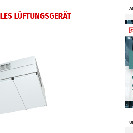
A
ALES LÜFTUNGSGERÄT
U