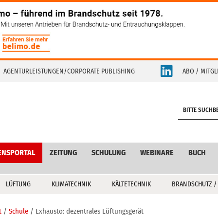
AGENTURLEISTUNGEN/CORPORATE PUBLISHING
ABO / MITGL
S
e
a
r
c
ENSPORTAL
ZEITUNG
SCHULUNG
WEBINARE
BUCH
h
LÜFTUNG
KLIMATECHNIK
KÄLTETECHNIK
BRANDSCHUTZ /
t
Schule
Exhausto: dezentrales Lüftungsgerät