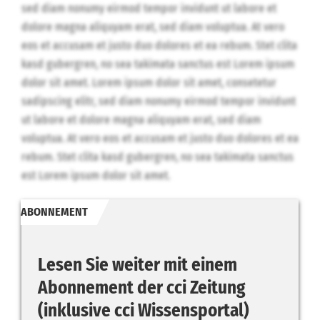
sed diam nonumy eirmod tempor invidunt ut labore et
dolore magna aliquyam erat, sed diam voluptua. At vero
eos et accusam et justo duo dolores et ea rebum. Stet clita
kasd gubergren, no sea takimata sanctus est Lorem ipsum
dolor sit amet. Lorem ipsum dolor sit amet, consetetur
sadipscing elitr, sed diam nonumy eirmod tempor invidunt
ut labore et dolore magna aliquyam erat, sed diam
voluptua. At vero eos et accusam et justo duo dolores et ea
rebum. Stet clita kasd gubergren, no sea takimata sanctus
est Lorem ipsum dolor sit amet.
ABONNEMENT
Lesen Sie weiter mit einem
Abonnement der cci Zeitung
(inklusive cci Wissensportal)