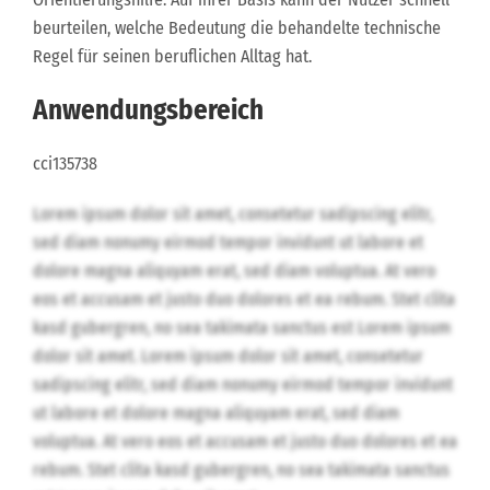
beurteilen, welche Bedeutung die behandelte technische
Regel für seinen beruflichen Alltag hat.
Anwendungsbereich
cci135738
Lorem ipsum dolor sit amet, consetetur sadipscing elitr,
sed diam nonumy eirmod tempor invidunt ut labore et
dolore magna aliquyam erat, sed diam voluptua. At vero
eos et accusam et justo duo dolores et ea rebum. Stet clita
kasd gubergren, no sea takimata sanctus est Lorem ipsum
dolor sit amet. Lorem ipsum dolor sit amet, consetetur
sadipscing elitr, sed diam nonumy eirmod tempor invidunt
ut labore et dolore magna aliquyam erat, sed diam
voluptua. At vero eos et accusam et justo duo dolores et ea
rebum. Stet clita kasd gubergren, no sea takimata sanctus