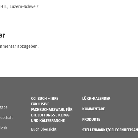
. HTL, Luzern-Schweiz
ar
ommentar abzugeben.
CCI BUCH – IHRE
LÜKK-KALENDER
EXKLUSIVE
sgabe
KOMMENTARE
FACHBUCHAUSWAHL FÜR
DIE LÜFTUNGS-, KLIMA-
edschaft
PRODUKTE
UND KÄLTEBRANCHE
Kiosk
Buch Übersicht
STELLENMARKT/GELEGENHEITSAN