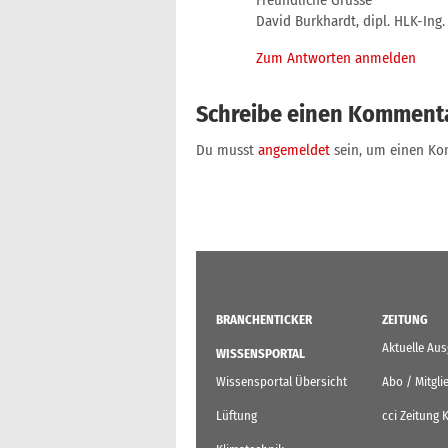
Freundliche Grüsse
David Burkhardt, dipl. HLK-Ing
Zum Antworten anmelden
Schreibe einen Komment
Du musst
angemeldet
sein, um einen K
BRANCHENTICKER
ZEITUNG
Aktuelle Au
WISSENSPORTAL
Wissensportal Übersicht
Abo / Mitgli
Lüftung
cci Zeitung 