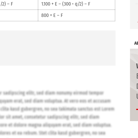
/2) – F
1.100 + E – (300 • q/2) – F
800 + E – F
A
ur sadipscing elitr, sed diam nonumy eirmod tempor
iquyam erat, sed diam voluptua. At vero eos et accusam
 clita kasd gubergren, no sea takimata sanctus est Lorem
r sit amet, consetetur sadipscing elitr, sed diam
ore et dolore magna aliquyam erat, sed diam voluptua.
lores et ea rebum. Stet clita kasd gubergren, no sea