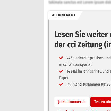
takimata sanctus est Lorem ipsum dolo
ABONNEMENT
Lesen Sie weite
der cci Zeitung (
24/7 jederzeit präzises und
in cci Wissensportal
14 Mal im Jahr schnell und 
Paper
Im Inland zusammen für 288,
Jetzt abonnieren
Testen oh