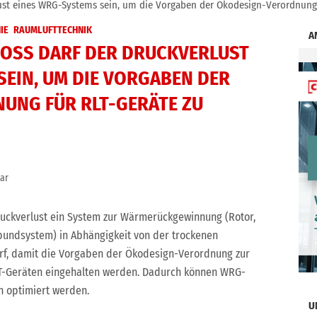
ust eines WRG-Systems sein, um die Vorgaben der Ökodesign-Verordnung 
IE
RAUMLUFTTECHNIK
A
OSS DARF DER DRUCKVERLUST E
IN, UM DIE VORGABEN DER Ö
G FÜR RLT-GERÄTE ZU E
ar
Druckverlust ein System zur Wärmerückgewinnung (Rotor,
bundsystem) in Abhängigkeit von der trockenen
f, damit die Vorgaben der Ökodesign-Verordnung zur
LT-Geräten eingehalten werden. Dadurch können WRG-
h optimiert werden.
U