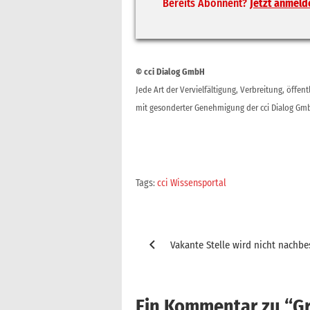
Bereits Abonnent?
Jetzt anmeld
© cci Dialog GmbH
Jede Art der Vervielfältigung, Verbreitung, öffe
mit gesonderter Genehmigung der cci Dialog Gmb
Tags:
cci Wissensportal
Beitragsnavigation
Vakante Stelle wird nicht nachbe
Ein Kommentar zu “
Gr