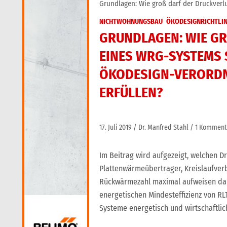
Grundlagen: Wie groß darf der Druckverl
NICHTWOHNUNGSBAU
ÖKODESIGNRICHTLIN
GRUNDLAGEN: WIE GR
INES WRG-SYSTEMS SE
KODESIGN-VERORDNUN
RFÜLLEN?
17. Juli 2019
Dr. Manfred Stahl
1 Komment
Im Beitrag wird aufgezeigt, welchen 
Plattenwärmeübertrager, Kreislaufver
Rückwärmezahl maximal aufweisen dar
energetischen Mindesteffizienz von R
Systeme energetisch und wirtschaftlic