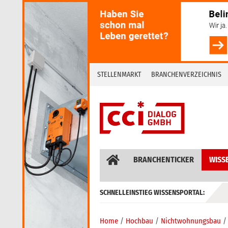
Skip
to
content
STELLENMARKT
BRANCHENVERZEICHNIS
BRANCHENTICKER
WISS
SCHNELLEINSTIEG WISSENSPORTAL:
GEBÄUDEAUTOMATION / MSR
Home
Hochbau
Nichtwohnungsbau