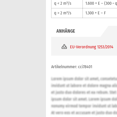
q < 2 m³/s
1.600 + E – (300 • q
q > 2 m³/s
1.300 + E – F
EU-Verordnung 1253/2014
Artikelnummer: cci78401
Lorem ipsum dolor sit amet, consetet
invidunt ut labore et dolore magna al
et justo duo dolores et ea rebum. Stet
ipsum dolor sit amet. Lorem ipsum dolo
nonumy eirmod tempor invidunt ut lab
At vero eos et accusam et justo duo do