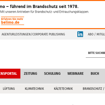
AGENTURLEISTUNGEN/CORPORATE PUBLISHING
ABO / MITGL
S
e
a
r
c
ENSPORTAL
ZEITUNG
SCHULUNG
WEBINARE
BUCH
h
LÜFTUNG
KLIMATECHNIK
KÄLTETECHNIK
BRANDSCHUTZ /