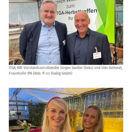
ITGA-BW-Vorstandsvorsitzender Jürgen Sautter (links) und Udo Gommel,
Fraunhofer IPA (Abb. © cci Dialog GmbH)