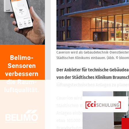
Caverion wird als Gebäudetechnik-Dienstleiste
Städtischen Klinikums einbauen. (Abb. © blo
Der Anbieter für technische Gebäude
von der Städtisches Klinikum Braunsc
lüftungstechnischen Anlagen zu planen 
Caverion wird als Gebäudetechnik-Die
Städtischen Klinikums auf einer Brutt
Anlagen einbauen. Das Anlagenportfoli
etwa 103.000 m³/h, Vollklimageräte mi
Brandschutzmaßnahmen wie Brandschu