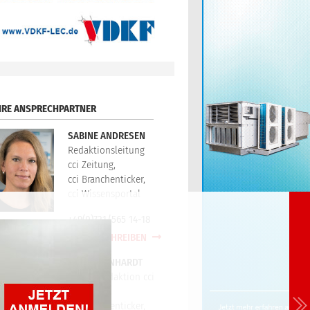
HRE ANSPRECHPARTNER
SABINE ANDRESEN
Redaktionsleitung
cci Zeitung,
cci Branchenticker,
cci Wissensportal
+49(0)721/565 14-18
E-MAIL SCHREIBEN
PETER REINHARDT
Technikredaktion cci
Zeitung,
cci Branchenticker,