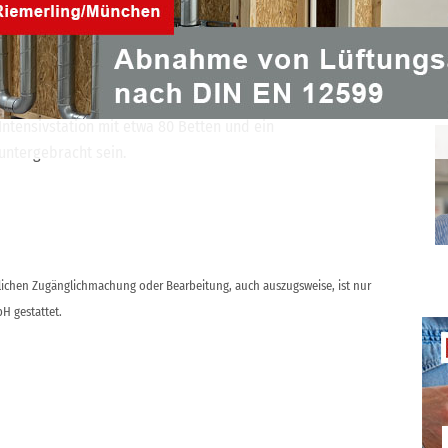
. Bei der Planung und beim Bau wird Building
zählt mit seinen rund 65.000 stationären und 200.000
em der größten Krankenhäusern Deutschlands. Im neuen
tensivstation mit etwa 80 Betten und ein
untergebracht sein.
ntlichen Zugänglichmachung oder Bearbeitung, auch auszugsweise, ist nur
H gestattet.