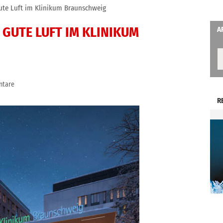
gute Luft im Klinikum Braunschweig
 GUTE LUFT IM KLINIKUM
A
ntare
R