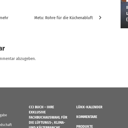
I
L
 mehr
Metu: Rohre für die Küchenabluft
ar
ommentar abzugeben.
CCI BUCH – IHRE
LÜKK-KALENDER
EXKLUSIVE
sgabe
KOMMENTARE
FACHBUCHAUSWAHL FÜR
DIE LÜFTUNGS-, KLIMA-
edschaft
PRODUKTE
UND KÄLTEBRANCHE