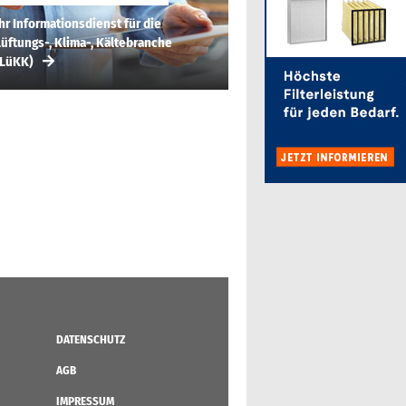
hr Informationsdienst für die
üftungs-, Klima-, Kältebranche
(LüKK)
DATENSCHUTZ
AGB
IMPRESSUM