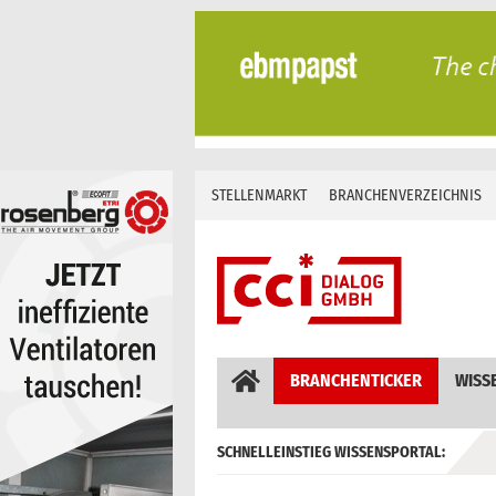
Skip
to
content
STELLENMARKT
BRANCHENVERZEICHNIS
BRANCHENTICKER
WISS
SCHNELLEINSTIEG WISSENSPORTAL:
GEBÄUDEAUTOMATION / MSR