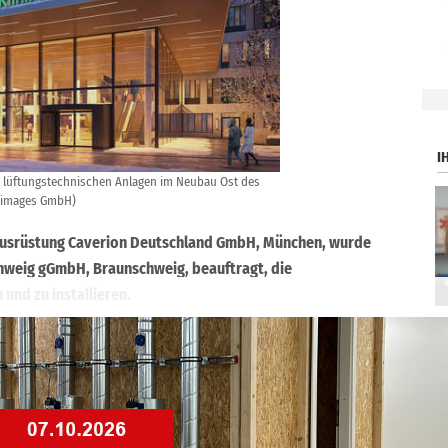
.
I
r lüftungstechnischen Anlagen im Neubau Ost des
omimages GmbH)
ausrüstung Caverion Deutschland GmbH, München, wurde
hweig gGmbH, Braunschweig, beauftragt, die
und zu installieren.
nstleister bis Anfang 2023 im Neubau Ost des
ogeschossfläche von rund 37.000 m² lüftungstechnischen
o umfasst Teilklimageräte mit einer Gesamtleistung von
t 60.000 m³/h sowie lüftungstechnische
tzklappen, Entrauchungsanlagen und