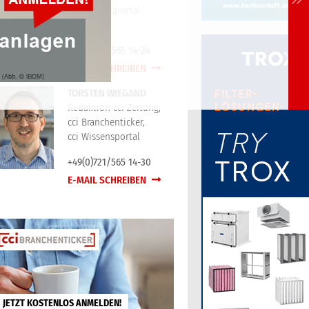
cci Wissensportal
+49(0)721/565 14-24
E-MAIL SCHREIBEN
TORSTEN WIEGAND
Redaktion cci Zeitung,
cci Branchenticker,
cci Wissensportal
+49(0)721/565 14-30
E-MAIL SCHREIBEN
JETZT KOSTENLOS ANMELDEN!