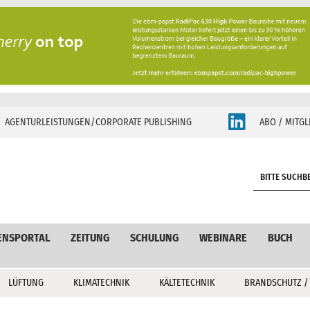
AGENTURLEISTUNGEN/CORPORATE PUBLISHING
ABO / MITGL
S
e
a
r
c
ENSPORTAL
ZEITUNG
SCHULUNG
WEBINARE
BUCH
h
LÜFTUNG
KLIMATECHNIK
KÄLTETECHNIK
BRANDSCHUTZ /