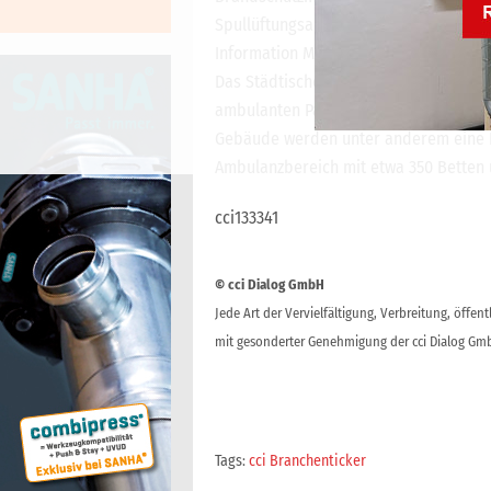
Spullüftungsanlagen für Treppenräume
Information Modeling (BIM) eingesetzt.
Das Städtische Klinikum Braunschweig 
ambulanten Patienten pro Jahr zu ein
Gebäude werden unter anderem eine In
Ambulanzbereich mit etwa 350 Betten 
cci133341
© cci Dialog GmbH
Jede Art der Vervielfältigung, Verbreitung, öffe
mit gesonderter Genehmigung der cci Dialog Gmb
Tags:
cci Branchenticker