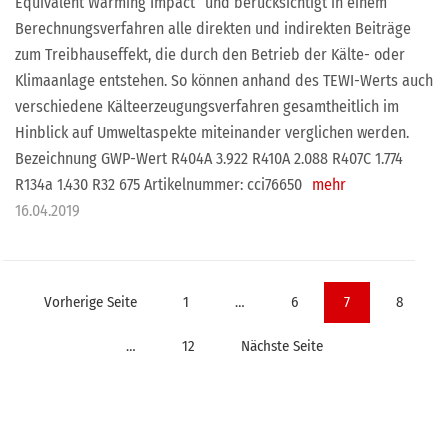
Equivalent Warming Impact“ und berücksichtigt in einem
Berechnungsverfahren alle direkten und indirekten Beiträge
zum Treibhauseffekt, die durch den Betrieb der Kälte- oder
Klimaanlage entstehen. So können anhand des TEWI-Werts auch
verschiedene Kälteerzeugungsverfahren gesamtheitlich im
Hinblick auf Umweltaspekte miteinander verglichen werden.
Bezeichnung GWP-Wert R404A 3.922 R410A 2.088 R407C 1.774
R134a 1.430 R32 675 Artikelnummer: cci76650
mehr
16.04.2019
Seitennummerierung
Vorherige Seite
1
…
6
7
8
der
…
12
Nächste Seite
Beiträge