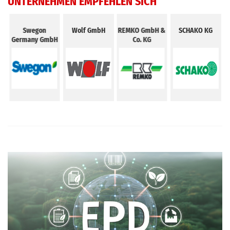
UNTERNEHMEN EMPFEHLEN SICH
Swegon
Wolf GmbH
REMKO GmbH &
SCHAKO KG
Germany GmbH
Co. KG
G