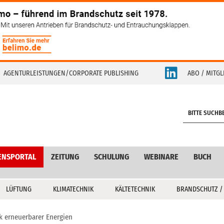
AGENTURLEISTUNGEN/CORPORATE PUBLISHING
ABO / MITGL
S
e
a
r
c
ENSPORTAL
ZEITUNG
SCHULUNG
WEBINARE
BUCH
h
LÜFTUNG
KLIMATECHNIK
KÄLTETECHNIK
BRANDSCHUTZ /
nk erneuerbarer Energien