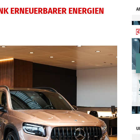
ANK ERNEUERBARER ENERGIEN
A
U