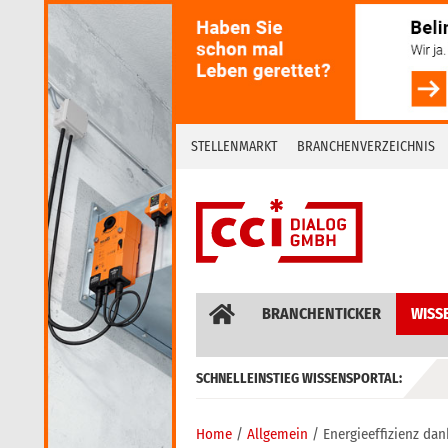
Skip
to
content
STELLENMARKT
BRANCHENVERZEICHNIS
BRANCHENTICKER
WISS
SCHNELLEINSTIEG WISSENSPORTAL:
GEBÄUDEAUTOMATION / MSR
Home
Allgemein
Energieeffizienz da