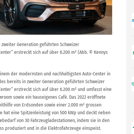
n zweiter Generation geführten Schweizer
nter“ erstreckt sich auf über 6.200 m² (Abb. © Kennys
 einem der modernsten und nachhaltigsten Auto-Center in
des bereits in zweiter Generation geführten Schweizer
nter“ erstreckt sich auf über 6.200 m² und umfasst eine
room sowie ein hauseigenes Café. Das 2022 eröffnete
ithilfe von Erdsonden sowie einer 2.000 m² grossen
re hat eine Spitzenleistung von 500 kWp und deckt neben
bedarf von 30 Fahrzeugladestationen, indem sie in den
produziert und in die Elektrofahrzeuge einspeist.