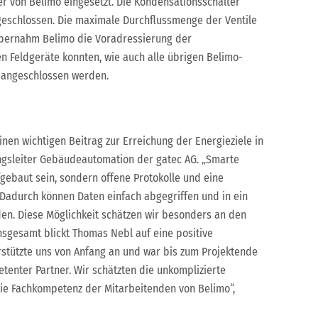
r von Belimo eingesetzt. Die Kondensationsschalter
eschlossen. Die maximale Durchflussmenge der Ventile
übernahm Belimo die Voradressierung der
 Feldgeräte konnten, wie auch alle übrigen Belimo-
angeschlossen werden.
nen wichtigen Beitrag zur Erreichung der Energieziele in
ungsleiter Gebäudeautomation der gatec AG. „Smarte
fgebaut sein, sondern offene Protokolle und eine
 Dadurch können Daten einfach abgegriffen und in ein
n. Diese Möglichkeit schätzen wir besonders an den
Insgesamt blickt Thomas Nebl auf eine positive
stützte uns von Anfang an und war bis zum Projektende
tenter Partner. Wir schätzten die unkomplizierte
ie Fachkompetenz der Mitarbeitenden von Belimo“,